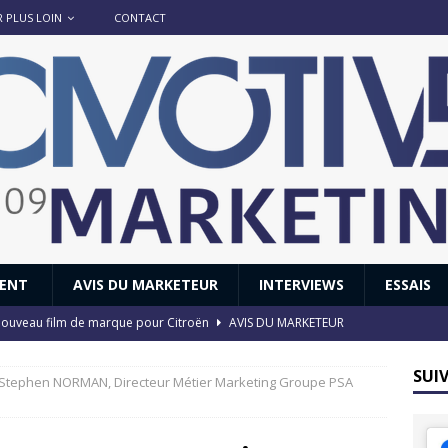
R PLUS LOIN
CONTACT
IENT
AVIS DU MARKETEUR
INTERVIEWS
ESSAIS
 : nouveau film de marque pour Citroën
AVIS DU MARKETEUR
ace : voyage, voyage…
ACTUS
SUI
 Stephen NORMAN, Directeur Métier Marketing Groupe PSA
8 GTi : naissance d’une légende
ACTUS
 Honda dévoile un spot publicitaire… confiné!
ACTUS