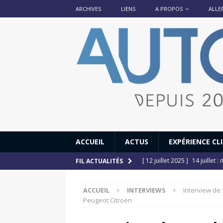
ARCHIVES
LIENS
A PROPOS
ALLE
ACCUEIL
ACTUS
EXPÉRIENCE CL
[ 12 juillet 2025 ]
14 juillet
FIL ACTUALITÉS
[ 6 juillet 2025 ]
Renault Esp
ACCUEIL
INTERVIEWS
Interview de
[ 17 juin 2025 ]
Peugeot E-20
Peugeot Citroën
[ 11 avril 2020 ]
#StayHome :