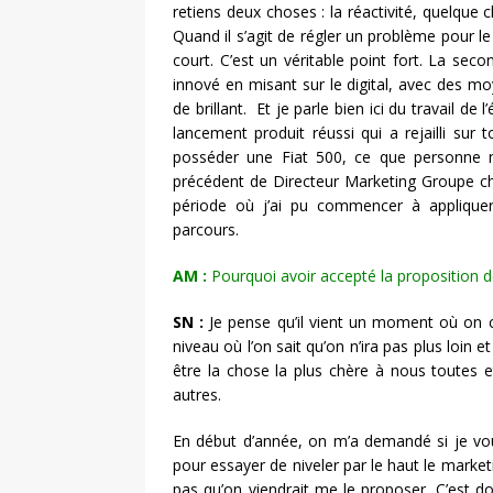
retiens deux choses : la réactivité, quelque 
Quand il s’agit de régler un problème pour le b
court. C’est un véritable point fort. La sec
innové en misant sur le digital, avec des mo
de brillant. Et je parle bien ici du travail d
lancement produit réussi qui a rejailli su
posséder une Fiat 500, ce que personne n
précédent de Directeur Marketing Groupe che
période où j’ai pu commencer à applique
parcours.
AM :
Pourquoi avoir accepté la proposition 
SN :
Je pense qu’il vient un moment où on c
niveau où l’on sait qu’on n’ira pas plus loin e
être la chose la plus chère à nous toutes e
autres.
En début d’année, on m’a demandé si je vou
pour essayer de niveler par le haut le marketi
pas qu’on viendrait me le proposer. C’est d