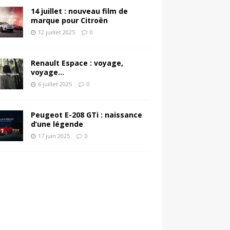
14 juillet : nouveau film de
marque pour Citroën
12 juillet 2025
0
Renault Espace : voyage,
voyage…
6 juillet 2025
0
Peugeot E-208 GTi : naissance
d’une légende
17 juin 2025
0