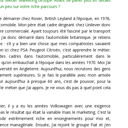
ur Métier Marketing Groupe. Avant de parler plus en détails
n peu sur votre riche parcours ?
de démarrer chez Rover, British Leyland à l’époque, en 1976,
utomobile. Mon père était cadre dirigeant chez Unilever donc
re commerciale. Ayant toujours été fasciné par le transport
 j’ai donc démarré dans l’automobile britannique. Je retiens
de : s’il y a bien une chose que mes compatriotes savaient
on ici chez PSA Peugeot Citroën, c’est apprendre le métier.
s cadres dans l’automobile, particulièrement dans le
e qu’on embauchait à l’époque dans les années 1970. Moi j’ai
versité en Angleterre. Aujourd’hui, nous recrutons des gens
ment supérieures. Si je fais le parallèle avec mon arrivée
r aujourd’hui à presque 60 ans, c’est de pouvoir, pour la
e métier que j’ai appris. Je ne vous dis pas à quel point cela
étier, il y a eu les années Volkswagen avec une exigence
 le résultat qui était la variable mais le marketing. C’est la
iode extrêmement riche en enseignements pour moi et,
nce managériale. Ensuite, j’ai rejoint le groupe Fiat et j’en