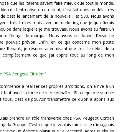
chose que les italiens savent faire mieux que tout le monde.
ien de l’entreprise ou du client, c’est fait dans un délai très
onde c’est le lancement de la nouvelle Fiat 500. Nous avons
yens très limités mais avec un marketing que je qualifierais
e l’équipe dans laquelle je me trouvais. Nous avons su faire un
r toute l’image de marque. Nous avons su donner l’envie de
e pouvait prévoir. Enfin, en ce qui concerne mon poste
z Renault, je résumerai en disant que c’est le début de la
r complètement ce que j’ai appris tout au long de mon
de PSA Peugeot Citroën ?
ommence à réaliser ses propres ambitions, on arrive à un
t il faut avoir la force de le reconnaître. Et, ce qui me semble
t tous, c’est de pouvoir transmettre ce qu’on a appris aux
lais prendre un rôle transverse chez PSA Peugeot Citroën
ng du Groupe. C’est ce que je voulais faire, et je n’imaginais
onc avec un énorme plaisir que j’ai accepté. Après quelques