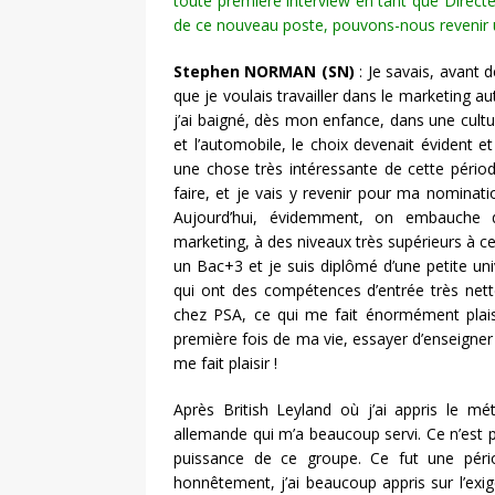
toute première interview en tant que Directe
de ce nouveau poste, pouvons-nous revenir u
Stephen NORMAN (SN)
: Je savais, avant 
que je voulais travailler dans le marketing a
j’ai baigné, dès mon enfance, dans une cultu
et l’automobile, le choix devenait évident et
une chose très intéressante de cette pério
faire, et je vais y revenir pour ma nominati
Aujourd’hui, évidemment, on embauche de
marketing, à des niveaux très supérieurs à c
un Bac+3 et je suis diplômé d’une petite uni
qui ont des compétences d’entrée très nette
chez PSA, ce qui me fait énormément plaisi
première fois de ma vie, essayer d’enseigner l
me fait plaisir !
Après British Leyland où j’ai appris le m
allemande qui m’a beaucoup servi. Ce n’est pas
puissance de ce groupe. Ce fut une pér
honnêtement, j’ai beaucoup appris sur l’exige