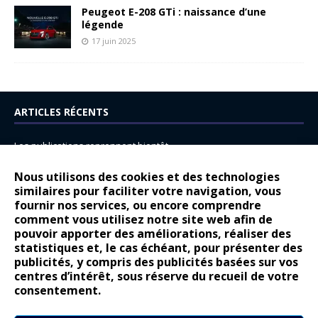
Peugeot E-208 GTi : naissance d’une
légende
17 juin 2025
ARTICLES RÉCENTS
Les publications reprennent bientôt…
DS N°8 : Oui, les français vont parfois trop loin.
Nous utilisons des cookies et des technologies
similaires pour faciliter votre navigation, vous
14 juillet : nouveau film de marque pour Citroën
fournir nos services, ou encore comprendre
Renault Espace : voyage, voyage…
comment vous utilisez notre site web afin de
pouvoir apporter des améliorations, réaliser des
Peugeot E-208 GTi : naissance d’une légende
statistiques et, le cas échéant, pour présenter des
publicités, y compris des publicités basées sur vos
COMMENTAIRES RÉCENTS
centres d’intérêt, sous réserve du recueil de votre
consentement.
Bernard Dardart
dans
Dacia Sandero : pour les gens vrais