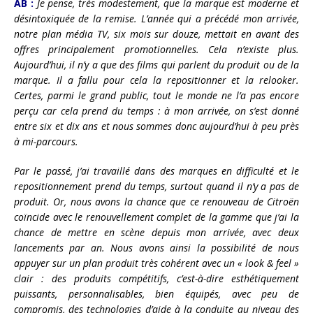
AB :
Je pense, très modestement, que la marque est moderne et
désintoxiquée de la remise. L’année qui a précédé mon arrivée,
notre plan média TV, six mois sur douze, mettait en avant des
offres principalement promotionnelles. Cela n’existe plus.
Aujourd’hui, il n’y a que des films qui parlent du produit ou de la
marque. Il a fallu pour cela la repositionner et la relooker.
Certes, parmi le grand public, tout le monde ne l’a pas encore
perçu car cela
prend du temps : à mon arrivée, on s’est donné
entre six et dix ans et nous sommes donc aujourd’hui à peu près
à mi-parcours.
Par le passé, j’ai travaillé dans des marques en difficulté et le
repositionnement prend du temps, surtout quand il n’y a pas de
produit. Or, nous avons la chance que ce renouveau de Citroën
coïncide avec le renouvellement complet de la gamme que j’ai la
chance de mettre en scène depuis mon arrivée, avec deux
lancements par an. Nous avons ainsi la possibilité de nous
appuyer sur un plan produit très cohérent avec un « look & feel »
clair : des produits compétitifs, c’est-à-dire esthétiquement
puissants, personnalisables, bien équipés, avec peu de
compromis, des technologies d’aide à la conduite au niveau des