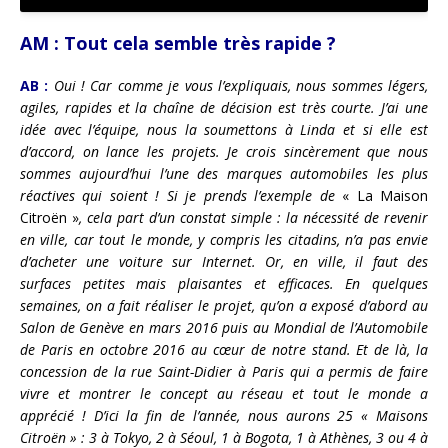
AM :
Tout cela semble très rapide ?
AB :
Oui ! Car comme je vous l’expliquais, nous sommes légers,
agiles, rapides et la chaîne de décision est très courte. J’ai une
idée avec l’équipe, nous la soumettons à Linda et si elle est
d’accord, on lance les projets. Je crois sincèrement que nous
sommes aujourd’hui l’une des marques automobiles les plus
réactives qui soient ! Si je prends l’exemple de
« La Maison
Citroën »
, cela part d’un constat simple : la nécessité de revenir
en ville, car tout le monde, y compris les citadins, n’a pas envie
d’acheter une voiture sur Internet. Or, en ville, il faut des
surfaces petites mais plaisantes et efficaces. En quelques
semaines, on a fait réaliser le projet, qu’on a exposé d’abord au
Salon de Genève en mars 2016 puis au Mondial de l’Automobile
de Paris en octobre 2016 au cœur de notre stand. Et de là, la
concession de la rue Saint-Didier à Paris qui a permis de faire
vivre et montrer le concept au réseau et tout le monde a
apprécié ! D’ici la fin de l’année, nous aurons 25 « Maisons
Citroën » : 3 à Tokyo, 2 à Séoul, 1 à Bogota, 1 à Athènes, 3 ou 4 à