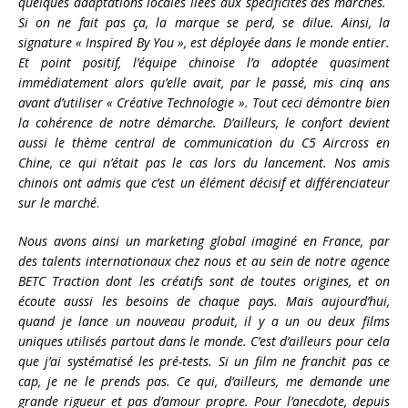
quelques adaptations locales liées aux spécificités des marchés.
Si on ne fait pas ça, la marque se perd, se dilue. Ainsi, la
signature « Inspired By You », est déployée dans le monde entier.
Et point positif, l’équipe chinoise l’a adoptée quasiment
immédiatement alors qu’elle avait, par le passé, mis cinq ans
avant d’utiliser « Créative Technologie ». Tout ceci démontre bien
la cohérence de notre démarche. D’ailleurs, le confort devient
aussi le thème central de communication du C5 Aircross en
Chine, ce qui n’était pas le cas lors du lancement. Nos amis
chinois ont admis que c’est un élément décisif et différenciateur
sur le marché
.
Nous avons ainsi un marketing global imaginé en France, par
des talents internationaux chez nous et au sein de notre agence
BETC Traction dont les créatifs sont de toutes origines, et on
écoute aussi les besoins de chaque pays. Mais aujourd’hui,
quand je lance un nouveau produit, il y a un ou deux films
uniques utilisés partout dans le monde. C’est d’ailleurs pour cela
que j’ai systématisé les pré-tests. Si un film ne franchit pas ce
cap, je ne le prends pas. Ce qui, d’ailleurs, me demande une
grande rigueur et pas d’amour propre. Pour l’anecdote, depuis