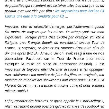
travers de showrooms relookés, de produits dérivés de qualité,
de publicités qui racontent des histoires liées à la marque ou au
produit avec une idée par film :
les suspensions pour berline C4
Cactus
,
une aide à la conduite pour C3
, …
Impacter, c’est la nécessité d’émerger, particulièrement quand
j’ai moins de moyens que les autres. En m’appuyant sur mon
expérience : lorsque j’étais chez SKODA par exemple, j’ai été à
l’origine, avec François Ruppli, du partenariat avec le Tour de
France. Et regardez, ce dernier est toujours d’actualité plus de
dix ans après
(NDLA : Arnauld Belloni avait réagi à une de nos
publications Facebook sur le Tour de France pour nous
expliquer la mise en place du partenariat original)
. Il est
important de toujours aller chercher des idées et les appliquer
avec cohérence : ma manière de faire des films est originale, ma
manière de relooker des showrooms doit l’être aussi ! Ainsi, « La
Maison Citroën » ne ressemble à aucune autre et nous sommes
mêmes copiés !
Enfin, raconter des histoires, ce qu’on appelle le « story-telling »,
n’est réellement devenu possible qu’avec l’arrivée de Facebook en