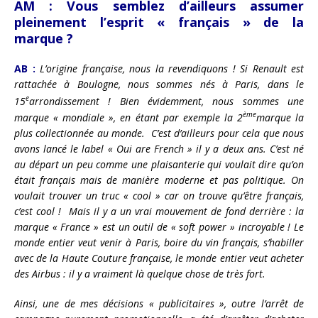
AM :
Vous semblez d’ailleurs assumer
pleinement l’esprit « français » de la
marque ?
AB :
L’origine française, nous la revendiquons ! Si Renault est
rattachée à Boulogne, nous sommes nés à Paris, dans le
e
15
arrondissement ! Bien évidemment, nous sommes une
ème
marque « mondiale », en étant par exemple la 2
marque la
plus collectionnée au monde.
C’est d’ailleurs pour cela que nous
avons lancé le label « Oui are French » il y a deux ans. C’est né
au départ un peu comme une plaisanterie qui voulait dire qu’on
était français mais de manière moderne et pas politique. On
voulait trouver un truc « cool » car on trouve qu’être français,
c’est cool ! Mais il y a un vrai mouvement de fond derrière : la
marque « France » est un outil de « soft power » incroyable ! Le
monde entier veut venir à Paris, boire du vin français, s’habiller
avec de la Haute Couture française, le monde entier veut acheter
des Airbus : il y a vraiment là quelque chose de très fort.
Ainsi, une de mes décisions « publicitaires », outre l’arrêt de