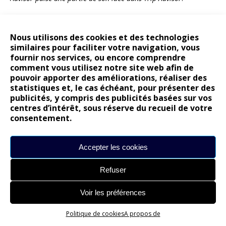
AM :
Du fait de votre longue expérience,
qu’est-ce qui a selon vous beaucoup changé
Nous utilisons des cookies et des technologies
dans le marketing ?
similaires pour faciliter votre navigation, vous
fournir nos services, ou encore comprendre
AB :
Ce qui a tout changé : les réseaux sociaux !
comment vous utilisez notre site web afin de
pouvoir apporter des améliorations, réaliser des
AM :
Où vous êtes d’ailleurs très actif !
statistiques et, le cas échéant, pour présenter des
Pourquoi cela ?
publicités, y compris des publicités basées sur vos
centres d’intérêt, sous réserve du recueil de votre
consentement.
AB :
J’ai vécu cinq ans en Chine où le seul moyen d’avoir accès à
l’information, c’étaient les réseaux sociaux. J’en suis logiquement
devenu addict : non pas pour ce qu’ils sont en tant que tels mais
Accepter les cookies
pour l’intelligence et l’impact qu’ils ont sur la société. A notre
niveau de constructeur, aujourd’hui, on lance une voiture sur les
Refuser
réseaux sociaux. Bien entendu, on présente la voiture aux
journalistes mais en amont, on l’aura « teasée » sur les réseaux
Voir les préférences
sociaux auprès de nos communautés. Les réseaux sociaux nous
donnent également la force de pouvoir y produire notre propre
Politique de cookies
A propos de
contenu. Par ailleurs, et vous en êtes un exemple, les journalistes