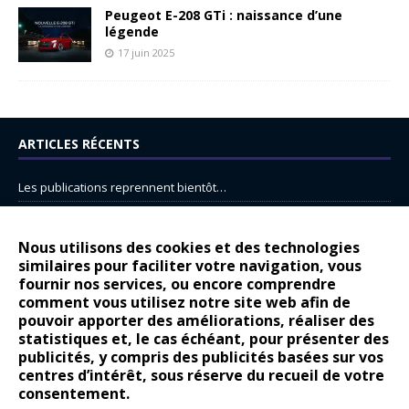
Peugeot E-208 GTi : naissance d’une
légende
17 juin 2025
ARTICLES RÉCENTS
Les publications reprennent bientôt…
DS N°8 : Oui, les français vont parfois trop loin.
14 juillet : nouveau film de marque pour Citroën
Nous utilisons des cookies et des technologies
similaires pour faciliter votre navigation, vous
Renault Espace : voyage, voyage…
fournir nos services, ou encore comprendre
comment vous utilisez notre site web afin de
Peugeot E-208 GTi : naissance d’une légende
pouvoir apporter des améliorations, réaliser des
statistiques et, le cas échéant, pour présenter des
COMMENTAIRES RÉCENTS
publicités, y compris des publicités basées sur vos
centres d’intérêt, sous réserve du recueil de votre
Bernard Dardart
dans
Dacia Sandero : pour les gens vrais
consentement.