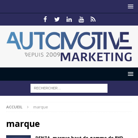
ACCUEIL
marque
marque
DENZA, marque haut de gamme de BYD,