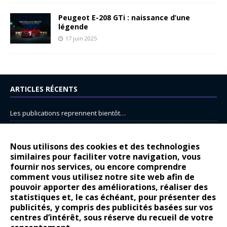
Peugeot E-208 GTi : naissance d’une
légende
17 juin 2025
ARTICLES RÉCENTS
Les publications reprennent bientôt…
DS N°8 : Oui, les français vont parfois trop loin.
14 juillet : nouveau film de marque pour Citroën
Nous utilisons des cookies et des technologies
similaires pour faciliter votre navigation, vous
Renault Espace : voyage, voyage…
fournir nos services, ou encore comprendre
comment vous utilisez notre site web afin de
Peugeot E-208 GTi : naissance d’une légende
pouvoir apporter des améliorations, réaliser des
statistiques et, le cas échéant, pour présenter des
COMMENTAIRES RÉCENTS
publicités, y compris des publicités basées sur vos
centres d’intérêt, sous réserve du recueil de votre
Bernard Dardart
dans
Dacia Sandero : pour les gens vrais