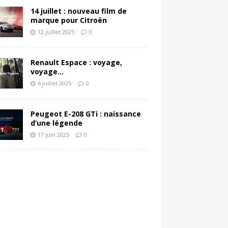
14 juillet : nouveau film de
marque pour Citroën
12 juillet 2025
0
Renault Espace : voyage,
voyage…
6 juillet 2025
0
Peugeot E-208 GTi : naissance
d’une légende
17 juin 2025
0