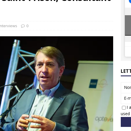
ions reprennent bientôt…
ACTUS
8 : Oui, les français vont parfois trop loin.
ACTUS
Interviews
0
LET
No
E-m
I 
used 