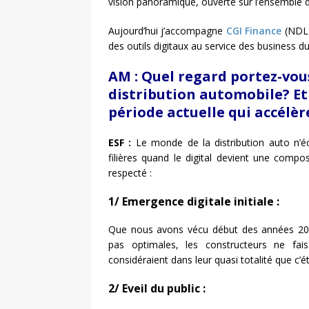
vision panoramique, ouverte sur l’ensemble d
Aujourd’hui j’accompagne
CGI Finance
(NDLR
des outils digitaux au service des business d
AM :
Quel regard portez-vou
distribution automobile
? E
période actuelle qui accél
ESF :
Le monde de la distribution auto n’é
filières quand le digital devient une comp
respecté :
1/ Emergence digitale initiale :
Que nous avons vécu début des années 2000
pas optimales, les constructeurs ne faisa
considéraient dans leur quasi totalité que c’é
2/ Eveil du public :