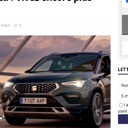
8 GTi : naissance d’une légende
ACTUS
 Honda dévoile un spot publicitaire… confiné!
ACTUS
Actus
0
LET
No
E-m
I 
used 