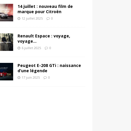
14 juillet : nouveau film de
marque pour Citroën
12 juillet 2025
0
Renault Espace : voyage,
voyage…
6 juillet 2025
0
Peugeot E-208 GTi : naissance
d’une légende
17 juin 2025
0