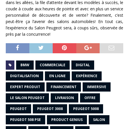
dans les allées, la file d’attente devant les modèles à succès, le
coude à coude aux heures de pointe et avec en plus un service
personnalisé de découverte et de vente? Finalement, c’est
peut-être ça l’avenir des salons automobiles! En tout cas,
l’expérience du Salon Peugeot sera, à coups sûrs, observée de
près par la concurrence!
BMW
COMMERCIALE
DIGITAL
DIGITALISATION
EN LIGNE
EXPÉRIENCE
EXPERT PRODUIT
FINANCEMENT
IMMERSIVE
LE SALON PEUGEOT
LIVRAISON
OFFRE
PEUGEOT
PEUGEOT 3008
PEUGEOT 5008
PEUGEOT 508 PSE
PRODUCT GENIUS
SALON