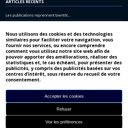
ARTICLES RÉCENTS
Les publications reprennent bientôt…
DS N°8 : Oui, les français vont parfois trop loin.
14 juillet : nouveau film de marque pour Citroën
Nous utilisons des cookies et des technologies
similaires pour faciliter votre navigation, vous
Renault Espace : voyage, voyage…
fournir nos services, ou encore comprendre
Peugeot E-208 GTi : naissance d’une légende
comment vous utilisez notre site web afin de
pouvoir apporter des améliorations, réaliser des
statistiques et, le cas échéant, pour présenter des
COMMENTAIRES RÉCENTS
publicités, y compris des publicités basées sur vos
centres d’intérêt, sous réserve du recueil de votre
Bernard Dardart
dans
Dacia Sandero : pour les gens vrais
consentement.
Gilly
dans
Citroën ë-C3 : la révolution a commencé
gyo
dans
Alpine A290 : L’irrésistible attraction de la légèreté
Accepter les cookies
leroy
dans
Lancia Ypsilon : naturellement envoûtante ?
Refuser
maria
dans
Nouvelle Opel Corsa : Yes of Corsa !
Voir les préférences