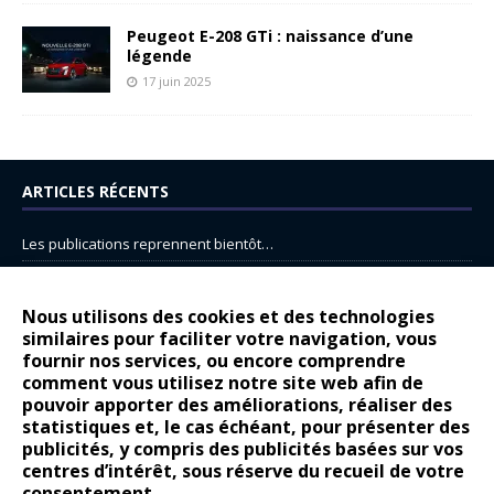
Peugeot E-208 GTi : naissance d’une
légende
17 juin 2025
ARTICLES RÉCENTS
Les publications reprennent bientôt…
DS N°8 : Oui, les français vont parfois trop loin.
14 juillet : nouveau film de marque pour Citroën
Nous utilisons des cookies et des technologies
similaires pour faciliter votre navigation, vous
Renault Espace : voyage, voyage…
fournir nos services, ou encore comprendre
Peugeot E-208 GTi : naissance d’une légende
comment vous utilisez notre site web afin de
pouvoir apporter des améliorations, réaliser des
statistiques et, le cas échéant, pour présenter des
COMMENTAIRES RÉCENTS
publicités, y compris des publicités basées sur vos
centres d’intérêt, sous réserve du recueil de votre
Bernard Dardart
dans
Dacia Sandero : pour les gens vrais
consentement.