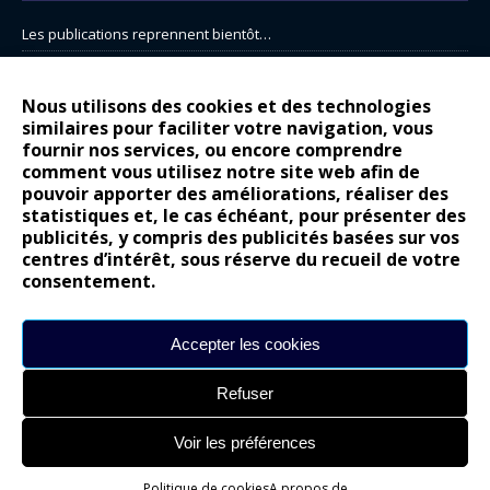
Les publications reprennent bientôt…
DS N°8 : Oui, les français vont parfois trop loin.
14 juillet : nouveau film de marque pour Citroën
Nous utilisons des cookies et des technologies
similaires pour faciliter votre navigation, vous
Renault Espace : voyage, voyage…
fournir nos services, ou encore comprendre
Peugeot E-208 GTi : naissance d’une légende
comment vous utilisez notre site web afin de
pouvoir apporter des améliorations, réaliser des
statistiques et, le cas échéant, pour présenter des
COMMENTAIRES RÉCENTS
publicités, y compris des publicités basées sur vos
centres d’intérêt, sous réserve du recueil de votre
Bernard Dardart
dans
Dacia Sandero : pour les gens vrais
consentement.
Gilly
dans
Citroën ë-C3 : la révolution a commencé
gyo
dans
Alpine A290 : L’irrésistible attraction de la légèreté
Accepter les cookies
leroy
dans
Lancia Ypsilon : naturellement envoûtante ?
Refuser
maria
dans
Nouvelle Opel Corsa : Yes of Corsa !
Voir les préférences
Site réalisé par
Alexandre Hamed
Politique de cookies
A propos de