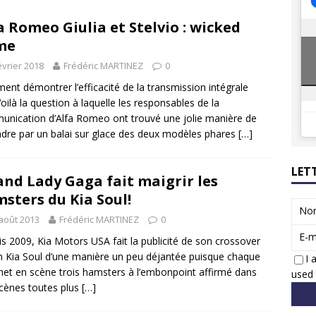
8 GTi : naissance d’une légende
ACTUS
a Romeo Giulia et Stelvio : wicked
 Honda dévoile un spot publicitaire… confiné!
ACTUS
me
évrier 2018
Frédéric MARTINEZ
0
nt démontrer l’efficacité de la transmission intégrale
oilà la question à laquelle les responsables de la
nication d’Alfa Romeo ont trouvé une jolie manière de
dre par un balai sur glace des deux modèles phares
[…]
LET
nd Lady Gaga fait maigrir les
sters du Kia Soul!
No
août 2013
Frédéric MARTINEZ
0
E-m
s 2009, Kia Motors USA fait la publicité de son crossover
n Kia Soul d’une manière un peu déjantée puisque chaque
I 
et en scène trois hamsters à l’embonpoint affirmé dans
used 
cènes toutes plus
[…]