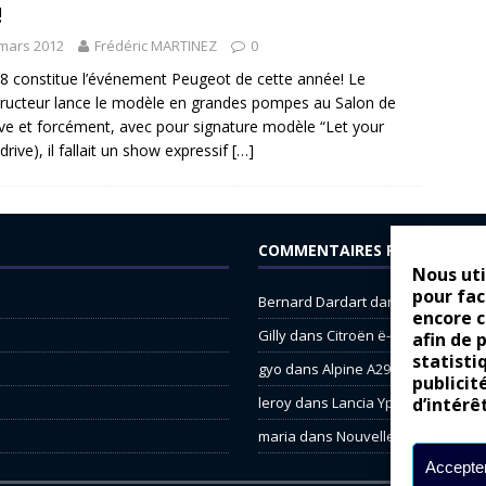
!
mars 2012
Frédéric MARTINEZ
0
8 constitue l’événement Peugeot de cette année! Le
ructeur lance le modèle en grandes pompes au Salon de
e et forcément, avec pour signature modèle “Let your
drive), il fallait un show expressif
[…]
COMMENTAIRES RÉCENTS
Nous uti
pour fac
Bernard Dardart
dans
Dacia Sande
encore 
Gilly
dans
Citroën ë-C3 : la révolu
afin de 
statisti
gyo
dans
Alpine A290 : L’irrésistibl
publicit
d’intérê
leroy
dans
Lancia Ypsilon : nature
maria
dans
Nouvelle Opel Corsa : 
Accepter