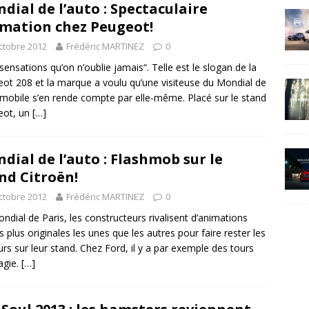
dial de l’auto : Spectaculaire
mation chez Peugeot!
ctobre 2012
Frédéric MARTINEZ
0
sensations qu’on n’oublie jamais“. Telle est le slogan de la
ot 208 et la marque a voulu qu’une visiteuse du Mondial de
omobile s’en rende compte par elle-même. Placé sur le stand
eot, un
[…]
dial de l’auto : Flashmob sur le
nd Citroën!
ctobre 2012
Frédéric MARTINEZ
0
ndial de Paris, les constructeurs rivalisent d’animations
s plus originales les unes que les autres pour faire rester les
eurs sur leur stand. Chez Ford, il y a par exemple des tours
agie.
[…]