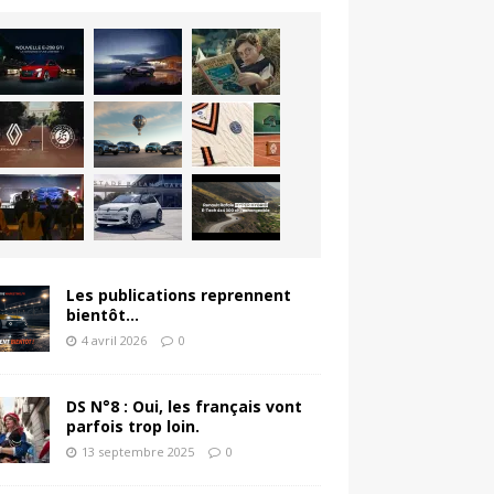
Les publications reprennent
bientôt…
4 avril 2026
0
DS N°8 : Oui, les français vont
parfois trop loin.
13 septembre 2025
0