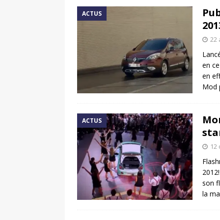
Pub
ACTUS
20
22 
Lancé
en ce
en ef
Mod 
Mon
ACTUS
sta
12 
Flash
2012!
son f
la ma