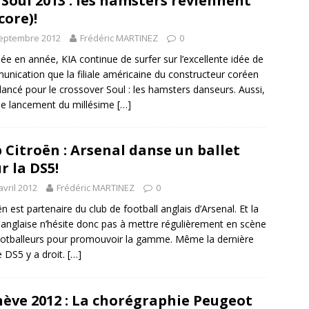
 Soul 2013 : les hamsters reviennent
core)!
septembre 2012
Frédéric MARTINEZ
0
ée en année, KIA continue de surfer sur l’excellente idée de
nication que la filiale américaine du constructeur coréen
 lancé pour le crossover Soul : les hamsters danseurs. Aussi,
le lancement du millésime
[…]
 Citroën : Arsenal danse un ballet
r la DS5!
avril 2012
Frédéric MARTINEZ
0
ën est partenaire du club de football anglais d’Arsenal. Et la
le anglaise n’hésite donc pas à mettre régulièrement en scène
ootballeurs pour promouvoir la gamme. Même la dernière
 DS5 y a droit.
[…]
ève 2012 : La chorégraphie Peugeot