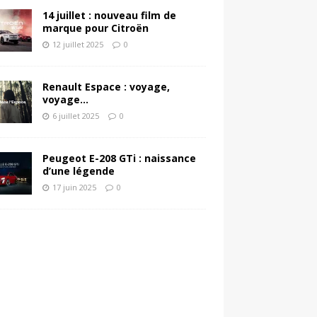
14 juillet : nouveau film de
marque pour Citroën
12 juillet 2025
0
Renault Espace : voyage,
voyage…
6 juillet 2025
0
Peugeot E-208 GTi : naissance
d’une légende
17 juin 2025
0