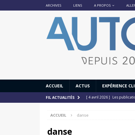
ARCHIVES
LIENS
A PROPOS
ALLE
ACCUEIL
ACTUS
EXPÉRIENCE CL
[ 4 avril 2026 ]
Les publicat
FIL ACTUALITÉS
[ 13 septembre 2025 ]
DS N°
ACCUEIL
danse
[ 12 juillet 2025 ]
14 juillet
[ 6 juillet 2025 ]
Renault Esp
danse