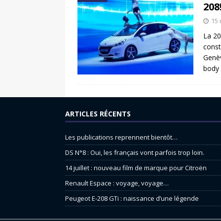
208
15 
La 20
const
Genèv
body 
ARTICLES RÉCENTS
Les publications reprennent bientôt…
DS N°8 : Oui, les français vont parfois trop loin.
14 juillet : nouveau film de marque pour Citroën
Renault Espace : voyage, voyage…
Peugeot E-208 GTi : naissance d’une légende