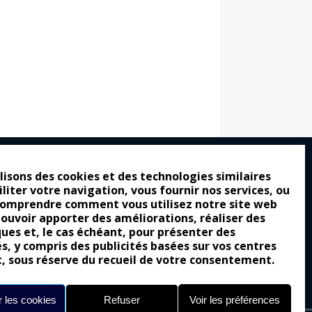
lisons des cookies et des technologies similaires
iliter votre navigation, vous fournir nos services, ou
ro : pour les gens vrais
comprendre comment vous utilisez notre site web
tion a commencé
pouvoir apporter des améliorations, réaliser des
ques et, le cas échéant, pour présenter des
e attraction de la légèreté
és, y compris des publicités basées sur vos centres
t, sous réserve du recueil de votre consentement.
llement envoûtante ?
Yes of Corsa !
 les cookies
Refuser
Voir les préférences