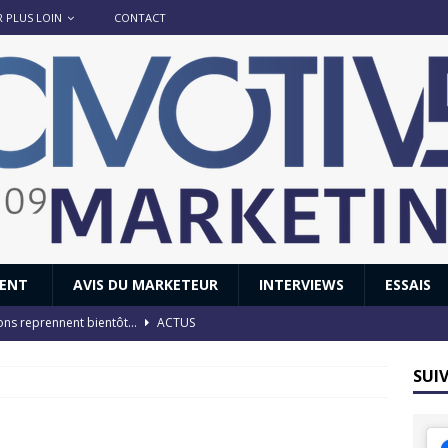
R PLUS LOIN
CONTACT
IENT
AVIS DU MARKETEUR
INTERVIEWS
ESSAIS
ions reprennent bientôt…
ACTUS
8 : Oui, les français vont parfois trop loin.
ACTUS
SUI
 : nouveau film de marque pour Citroën
AVIS DU MARKETEUR
ace : voyage, voyage…
ACTUS