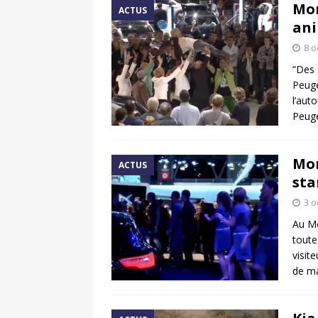
Mon
ACTUS
ani
8 o
“Des 
Peuge
l’aut
Peug
Mon
ACTUS
sta
3 o
Au Mo
toute
visit
de m