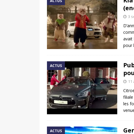
Kia
ACTUS
(en
3 
D’ann
commu
avait
pour 
Pub
ACTUS
pou
11 
Citro
filia
les f
venue
Gen
ACTUS