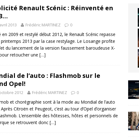
licité Renault Scénic : Réinventé en
13…
avril 2013
Frédéric MARTINEZ
0
 en 2009 et restylé début 2012, le Renault Scénic repasse
 printemps 2013 par la case restylage. Le Losange profite
fet du lancement de la version faussement baroudeuse X-
pour retoucher une
[…]
dial de l’auto : Flashmob sur le
nd Opel!
octobre 2012
Frédéric MARTINEZ
0
mob et chorégraphie sont à la mode au Mondial de l’auto
 Après Citroën et Peugeot, c’est au tour d’Opel d’organiser
lashmob. L’ensemble des hôtesses, hôtes et personnels de
rque se retrouvent donc
[…]