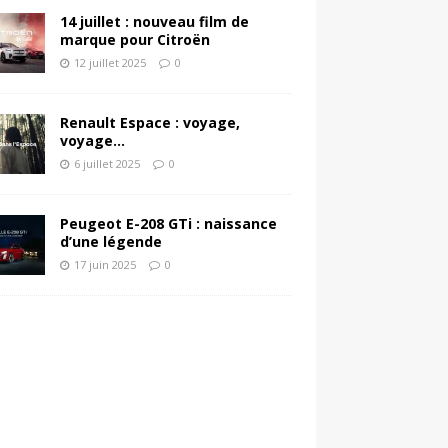
14 juillet : nouveau film de
marque pour Citroën
12 juillet 2025
0
Renault Espace : voyage,
voyage…
6 juillet 2025
0
Peugeot E-208 GTi : naissance
d’une légende
17 juin 2025
0