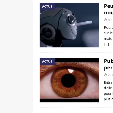
Peu
ACTUS
nou
4 
Pourt
sur l
mais 
[…]
Pub
ACTUS
per
22 
Entre
d’ell
pour 
plus