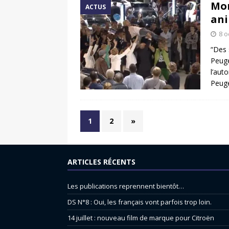
Mon
ACTUS
ani
8 o
“Des 
Peuge
l’aut
Peug
1
2
»
ARTICLES RÉCENTS
Les publications reprennent bientôt…
DS N°8 : Oui, les français vont parfois trop loin.
14 juillet : nouveau film de marque pour Citroën