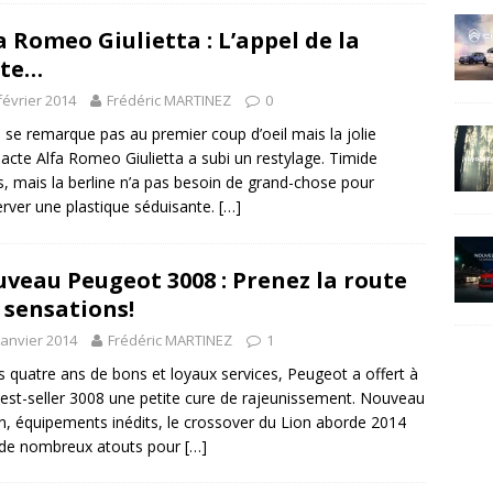
a Romeo Giulietta : L’appel de la
ute…
février 2014
Frédéric MARTINEZ
0
 se remarque pas au premier coup d’oeil mais la jolie
cte Alfa Romeo Giulietta a subi un restylage. Timide
s, mais la berline n’a pas besoin de grand-chose pour
rver une plastique séduisante.
[…]
veau Peugeot 3008 : Prenez la route
 sensations!
janvier 2014
Frédéric MARTINEZ
1
 quatre ans de bons et loyaux services, Peugeot a offert à
est-seller 3008 une petite cure de rajeunissement. Nouveau
n, équipements inédits, le crossover du Lion aborde 2014
 de nombreux atouts pour
[…]