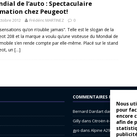
dial de l’auto : Spectaculaire
mation chez Peugeot!
ctobre 2012
Frédéric MARTINEZ
0
sensations qu’on n’oublie jamais“. Telle est le slogan de la
ot 208 et la marque a voulu qu’une visiteuse du Mondial de
omobile s’en rende compte par elle-même. Placé sur le stand
eot, un
[…]
COMMENTAIRES RÉCENTS
Nous uti
pour fac
Bernard Dardart
dans
Dacia Sande
encore 
Gilly
dans
Citroën ë-C3 : la révolu
afin de 
statisti
gyo
dans
Alpine A290 : L’irrésistibl
publicit