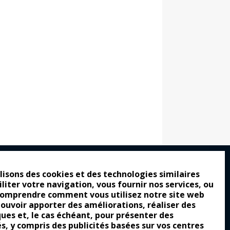
lisons des cookies et des technologies similaires
iliter votre navigation, vous fournir nos services, ou
ro : pour les gens vrais
comprendre comment vous utilisez notre site web
tion a commencé
pouvoir apporter des améliorations, réaliser des
ques et, le cas échéant, pour présenter des
e attraction de la légèreté
és, y compris des publicités basées sur vos centres