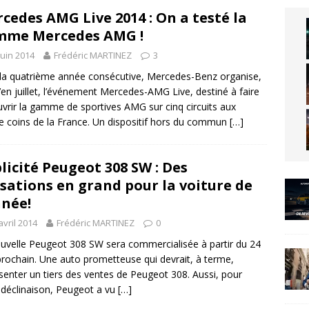
cedes AMG Live 2014 : On a testé la
mme Mercedes AMG !
juin 2014
Frédéric MARTINEZ
3
la quatrième année consécutive, Mercedes-Benz organise,
’en juillet, l’événement Mercedes-AMG Live, destiné à faire
vrir la gamme de sportives AMG sur cinq circuits aux
e coins de la France. Un dispositif hors du commun
[…]
licité Peugeot 308 SW : Des
sations en grand pour la voiture de
nnée!
avril 2014
Frédéric MARTINEZ
0
uvelle Peugeot 308 SW sera commercialisée à partir du 24
 prochain. Une auto prometteuse qui devrait, à terme,
senter un tiers des ventes de Peugeot 308. Aussi, pour
 déclinaison, Peugeot a vu
[…]