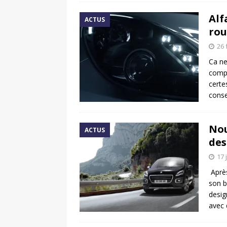
Alf
ACTUS
ro
26 
Ca ne
compa
certe
conse
Nou
ACTUS
des
17 
Après
son b
desig
avec