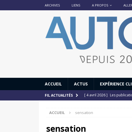
ARCHIVES
LIENS
A PROPOS
ALLE
ACCUEIL
ACTUS
EXPÉRIENCE CL
[ 4 avril 2026 ]
Les publicat
FIL ACTUALITÉS
[ 13 septembre 2025 ]
DS N°
ACCUEIL
sensation
[ 12 juillet 2025 ]
14 juillet
[ 6 juillet 2025 ]
Renault Esp
sensation