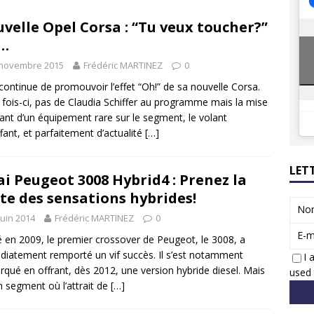
8 GTi : naissance d’une légende
ACTUS
velle Opel Corsa : “Tu veux toucher?”
 Honda dévoile un spot publicitaire… confiné!
ACTUS
…
 novembre 2015
Frédéric MARTINEZ
0
continue de promouvoir l’effet “Oh!” de sa nouvelle Corsa.
 fois-ci, pas de Claudia Schiffer au programme mais la mise
ant d’un équipement rare sur le segment, le volant
fant, et parfaitement d’actualité
[…]
LET
ai Peugeot 3008 Hybrid4 : Prenez la
te des sensations hybrides!
No
juin 2014
Frédéric MARTINEZ
0
E-m
 en 2009, le premier crossover de Peugeot, le 3008, a
iatement remporté un vif succès. Il s’est notamment
I 
qué en offrant, dès 2012, une version hybride diesel. Mais
used 
n segment où l’attrait de
[…]