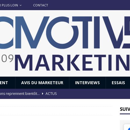
R PLUS LOIN
CONTACT
IENT
AVIS DU MARKETEUR
INTERVIEWS
ESSAIS
ions reprennent bientôt…
ACTUS
8 : Oui, les français vont parfois trop loin.
ACTUS
SUI
 : nouveau film de marque pour Citroën
AVIS DU MARKETEUR
ace : voyage, voyage…
ACTUS