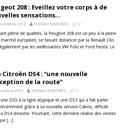
geot 208 : Eveillez votre corps à de
velles sensations…
novembre 2013
Frédéric MARTINEZ
0
ant pétrie de qualités, la Peugeot 208 est un peu à la peine
e marché européen, se faisant distancer par la Renault Clio
également par les vieillissantes VW Polo et Ford Fiesta. Le
 Citroën DS4 : “une nouvelle
ception de la route”
octobre 2012
Frédéric MARTINEZ
1
 une DS5 à la ligne atypique et une DS3 qui a fait parler
e récemment grâce à sa nouvelle version Cabrio, difficile
la DS4 d’exister. Pourtant, cette dernière réalise des ventes
 que
[…]