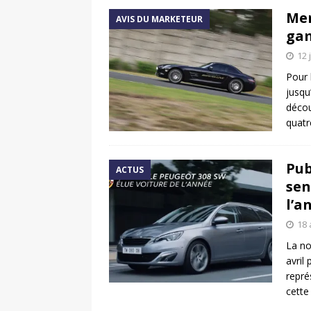
Mer
AVIS DU MARKETEUR
ga
12 
Pour 
jusqu
décou
quatr
Pub
ACTUS
sen
l’a
18 
La no
avril
repré
cette