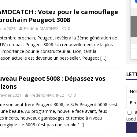
8 GTi : naissance d’une légende
ACTUS
MOCATCH : Votez pour le camouflage
 Honda dévoile un spot publicitaire… confiné!
ACTUS
prochain Peugeot 3008
mai 2023
Frédéric MARTINEZ
0
ptembre prochain, Peugeot révèlera la 3ème génération de
UV compact Peugeot 3008. Un renouvellement de la plus
 importance pour le constructeur au Lion, tant la
ation actuelle est devenue un best-seller. Peugeot
[…]
LET
veau Peugeot 5008 : Dépassez vos
izons
No
février 2021
Frédéric MARTINEZ
0
E-m
 son petit frère Peugeot 3008, le SUV Peugeot 5008 s’est
t une beauté. Au programme, nouvelle face avant, feux
I 
res inédits, nouveaux garnissages et remise à niveau
used 
ologique. Le 5008 n’est pas une simple
[…]