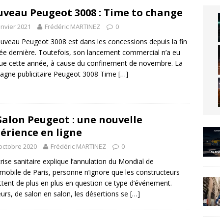
veau Peugeot 3008 : Time to change
anvier 2021
Frédéric MARTINEZ
0
uveau Peugeot 3008 est dans les concessions depuis la fin
ée dernière. Toutefois, son lancement commercial n’a eu
que cette année, à cause du confinement de novembre. La
gne publicitaire Peugeot 3008 Time
[…]
Salon Peugeot : une nouvelle
érience en ligne
octobre 2020
Frédéric MARTINEZ
0
 crise sanitaire explique l’annulation du Mondial de
omobile de Paris, personne n’ignore que les constructeurs
tent de plus en plus en question ce type d’événement.
leurs, de salon en salon, les désertions se
[…]