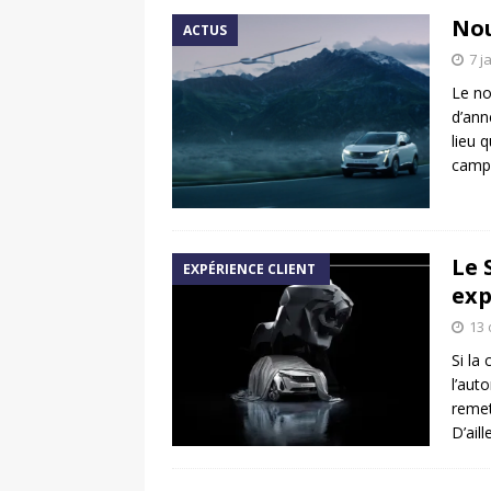
Nou
ACTUS
7 j
Le no
d’ann
lieu 
campa
Le 
EXPÉRIENCE CLIENT
exp
13 
Si la
l’aut
remet
D’ail