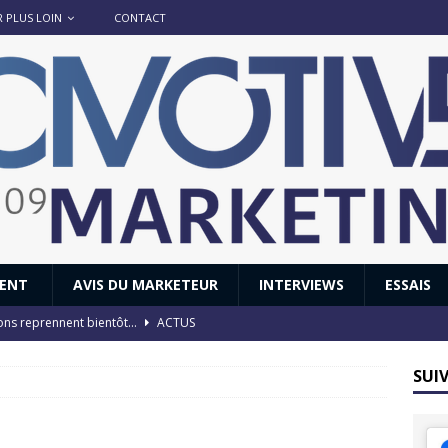
R PLUS LOIN
CONTACT
IENT
AVIS DU MARKETEUR
INTERVIEWS
ESSAIS
ions reprennent bientôt…
ACTUS
8 : Oui, les français vont parfois trop loin.
ACTUS
SUI
 : nouveau film de marque pour Citroën
AVIS DU MARKETEUR
ace : voyage, voyage…
ACTUS