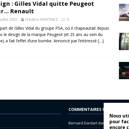
ign : Gilles Vidal quitte Peugeot
r… Renault
juillet 2020
Frédéric MARTINEZ
0
part de Gilles Vidal du groupe PSA, où il chapeautait depuis
ns le design de la marque Peugeot (et 25 ans au sein du
e) a fait l’effet d’une bombe. Annoncé par l’intéressé
[…]
COMMENTAIRES RÉCENTS
Nous uti
pour fac
Bernard Dardart
dans
Dacia Sande
encore 