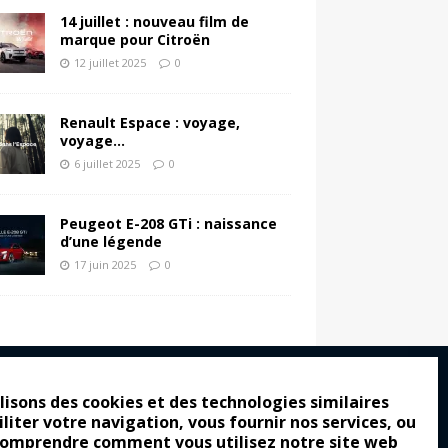
14 juillet : nouveau film de
marque pour Citroën
12 juillet 2025
0
Renault Espace : voyage,
voyage…
6 juillet 2025
0
Peugeot E-208 GTi : naissance
d’une légende
17 juin 2025
0
lisons des cookies et des technologies similaires
iliter votre navigation, vous fournir nos services, ou
ro : pour les gens vrais
comprendre comment vous utilisez notre site web