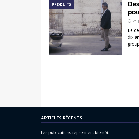
Des
PRODUITS
pou
29 
Le dé
dix a
group
ARTICLES RÉCENTS
Les publications reprennent bientôt…