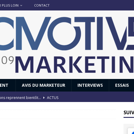
R PLUS LOIN
CONTACT
IENT
AVIS DU MARKETEUR
INTERVIEWS
ESSAIS
ions reprennent bientôt…
ACTUS
8 : Oui, les français vont parfois trop loin.
ACTUS
SUI
 : nouveau film de marque pour Citroën
AVIS DU MARKETEUR
ace : voyage, voyage…
ACTUS