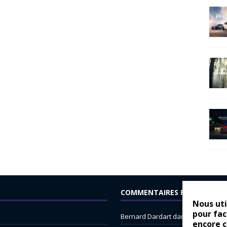
COMMENTAIRES RÉCENTS
Nous uti
pour fac
Bernard Dardart
dans
Dacia Sande
encore 