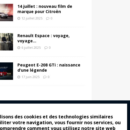
14 juillet : nouveau film de
marque pour Citroën
12 juillet 2025
0
Renault Espace : voyage,
voyage…
6 juillet 2025
0
Peugeot E-208 GTi : naissance
d’une légende
17 juin 2025
0
lisons des cookies et des technologies similaires
iliter votre navigation, vous fournir nos services, ou
ro : pour les gens vrais
comprendre comment vous utilisez notre site web