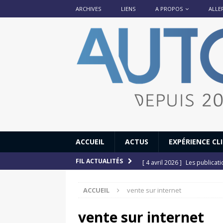
ARCHIVES
LIENS
A PROPOS
ALLE
ACCUEIL
ACTUS
EXPÉRIENCE CL
[ 4 avril 2026 ]
Les publicat
FIL ACTUALITÉS
[ 13 septembre 2025 ]
DS N°
ACCUEIL
vente sur internet
[ 12 juillet 2025 ]
14 juillet
[ 6 juillet 2025 ]
Renault Esp
vente sur internet