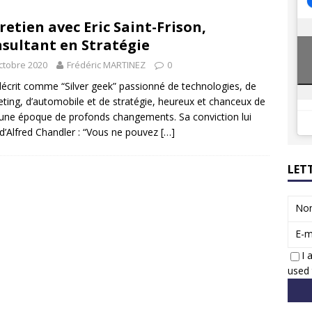
8 GTi : naissance d’une légende
ACTUS
retien avec Eric Saint-Frison,
 Honda dévoile un spot publicitaire… confiné!
ACTUS
sultant en Stratégie
ctobre 2020
Frédéric MARTINEZ
0
 décrit comme “Silver geek” passionné de technologies, de
ting, d’automobile et de stratégie, heureux et chanceux de
 une époque de profonds changements. Sa conviction lui
 d’Alfred Chandler : “Vous ne pouvez
[…]
LET
No
E-m
I 
used 