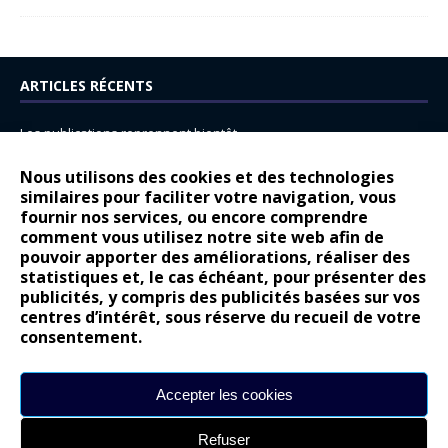
ARTICLES RÉCENTS
Les publications reprennent bientôt…
DS N°8 : Oui, les français vont parfois trop loin.
Nous utilisons des cookies et des technologies
14 juillet : nouveau film de marque pour Citroën
similaires pour faciliter votre navigation, vous
fournir nos services, ou encore comprendre
Renault Espace : voyage, voyage…
comment vous utilisez notre site web afin de
pouvoir apporter des améliorations, réaliser des
Peugeot E-208 GTi : naissance d’une légende
statistiques et, le cas échéant, pour présenter des
publicités, y compris des publicités basées sur vos
COMMENTAIRES RÉCENTS
centres d’intérêt, sous réserve du recueil de votre
consentement.
Bernard Dardart
dans
Dacia Sandero : pour les gens vrais
Gilly
dans
Citroën ë-C3 : la révolution a commencé
Accepter les cookies
gyo
dans
Alpine A290 : L’irrésistible attraction de la légèreté
Refuser
leroy
dans
Lancia Ypsilon : naturellement envoûtante ?