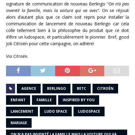
signature de communication de nouveau Berlingo “
On n’a pas
inventé la famille, mais la voiture qui va avec
“. On se réjouit
alors d’autant plus que ce claim soit repris pour installer la
communication de lancement de nouveau Berlingo car cela
colle tellement bien à la philosophie du produit que ce doit
d’être un ludospace, et particulièrement le pionnier. Bref, good
job Citroën pour cette campagne, on adhère!
Via Citroën.
AGENCE
BERLINGO
BETC
CITROËN
ENFANT
FAMILLE
INSPIRED BY YOU
LANCEMENT
LUDO SPACE
LUDOSPACE
MARIAGE
ON N'A PAS INVENTÉ LA FAMILLE MAIS LA VOITURE QUI VA