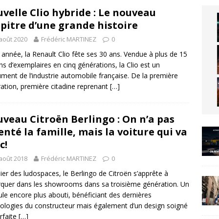
velle Clio hybride : Le nouveau
pitre d’une grande histoire
août 2020
Frédéric MARTINEZ
0
 année, la Renault Clio fête ses 30 ans. Vendue à plus de 15
ons d’exemplaires en cinq générations, la Clio est un
ent de l’industrie automobile française. De la première
ation, première citadine reprenant
[…]
veau Citroën Berlingo : On n’a pas
enté la famille, mais la voiture qui va
c!
août 2018
Frédéric MARTINEZ
0
ier des ludospaces, le Berlingo de Citroën s’apprête à
quer dans les showrooms dans sa troisième génération. Un
ule encore plus abouti, bénéficiant des dernières
ologies du constructeur mais également d’un design soigné
rfaite
[…]