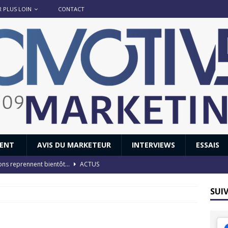
R PLUS LOIN
CONTACT
IENT
AVIS DU MARKETEUR
INTERVIEWS
ESSAIS
ions reprennent bientôt…
ACTUS
8 : Oui, les français vont parfois trop loin.
ACTUS
SUI
 : nouveau film de marque pour Citroën
AVIS DU MARKETEUR
ace : voyage, voyage…
ACTUS