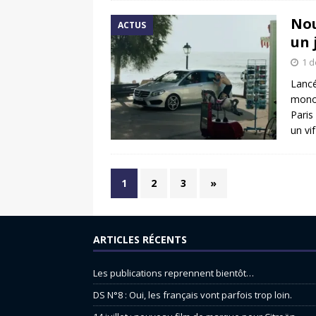
Nou
ACTUS
un 
1 
Lancé
monos
Paris
un vi
1
2
3
»
ARTICLES RÉCENTS
Les publications reprennent bientôt…
DS N°8 : Oui, les français vont parfois trop loin.