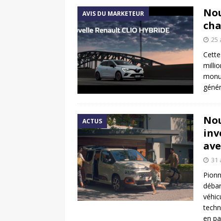
Nou
AVIS DU MARKETEUR
cha
25 
Cette
milli
monum
génér
Nou
ACTUS
inv
ave
31 
Pionn
débar
véhic
techn
en pa