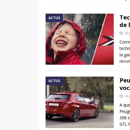
Tec
ACTUS
de 
10 
Comm
techn
la ga
recon
Peu
ACTUS
voc
19 
A que
Peuge
308 s
GTi,