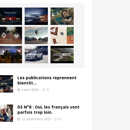
Les publications reprennent
bientôt…
4 avril 2026
0
DS N°8 : Oui, les français vont
parfois trop loin.
13 septembre 2025
0