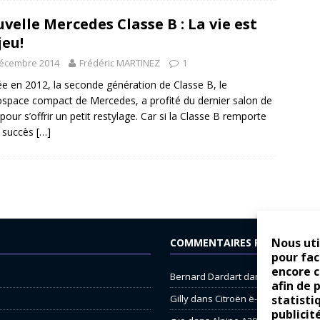
velle Mercedes Classe B : La vie est
jeu!
décembre 2014
Frédéric MARTINEZ
1
e en 2012, la seconde génération de Classe B, le
pace compact de Mercedes, a profité du dernier salon de
 pour s’offrir un petit restylage. Car si la Classe B remporte
f succès
[…]
Nous uti
COMMENTAIRES RÉCENTS
pour fac
encore 
Bernard Dardart
dans
Dacia Sande
afin de 
Gilly
dans
Citroën ë-C3 : la révolu
statisti
publicit