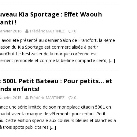
veau Kia Sportage : Effet Waouh
anti !
janvier 2016
Frédéric MARTINEZ
0
 avoir été présenté au dernier Salon de Francfort, la 4ème
ation du Kia Sportage est commercialisée à partir
ourd’hui. Le best-seller de la marque coréenne est
rement remodelé et comme la berline compacte cee’d,
[…]
t 500L Petit Bateau : Pour petits… et
nds enfants!
janvier 2015
Frédéric MARTINEZ
0
lance une série limitée de son monoplace citadin 500L en
nariat avec la marque de vêtements pour enfant Petit
u. Cette édition spéciale aux couleurs bleues et blanches a
 à trois spots publicitaires
[…]