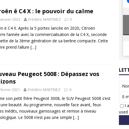
8 GTi : naissance d’une légende
ACTUS
roën ë C4 X : le pouvoir du calme
 Honda dévoile un spot publicitaire… confiné!
ACTUS
janvier 2023
Frédéric MARTINEZ
0
ën ë C4 X. Après la 5 portes lancée en 2020, Citroën
re l’année avec la commercialisation de la C4 X, seconde
uette de la 3ème génération de sa berline compacte. Cette
ère prend l’allure
[…]
LET
veau Peugeot 5008 : Dépassez vos
izons
No
février 2021
Frédéric MARTINEZ
0
E-m
 son petit frère Peugeot 3008, le SUV Peugeot 5008 s’est
t une beauté. Au programme, nouvelle face avant, feux
I 
res inédits, nouveaux garnissages et remise à niveau
used 
ologique. Le 5008 n’est pas une simple
[…]