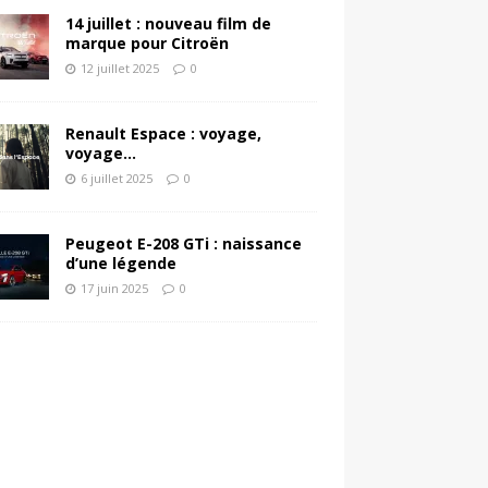
14 juillet : nouveau film de
marque pour Citroën
12 juillet 2025
0
Renault Espace : voyage,
voyage…
6 juillet 2025
0
Peugeot E-208 GTi : naissance
d’une légende
17 juin 2025
0