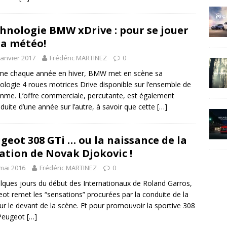
hnologie BMW xDrive : pour se jouer
la météo!
janvier 2017
Frédéric MARTINEZ
0
e chaque année en hiver, BMW met en scène sa
ologie 4 roues motrices Drive disponible sur l’ensemble de
mme. L’offre commerciale, percutante, est également
duite d’une année sur l’autre, à savoir que cette
[…]
geot 308 GTi … ou la naissance de la
ation de Novak Djokovic !
mai 2016
Frédéric MARTINEZ
0
lques jours du début des Internationaux de Roland Garros,
ot remet les “sensations” procurées par la conduite de la
ur le devant de la scène. Et pour promouvoir la sportive 308
 Peugeot
[…]