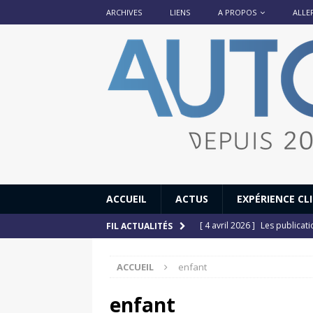
ARCHIVES
LIENS
A PROPOS
ALLE
ACCUEIL
ACTUS
EXPÉRIENCE CL
[ 4 avril 2026 ]
Les publicat
FIL ACTUALITÉS
[ 13 septembre 2025 ]
DS N°
ACCUEIL
enfant
[ 12 juillet 2025 ]
14 juillet
[ 6 juillet 2025 ]
Renault Esp
enfant