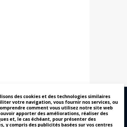
lisons des cookies et des technologies similaires
iliter votre navigation, vous fournir nos services, ou
comprendre comment vous utilisez notre site web
ro : pour les gens vrais
pouvoir apporter des améliorations, réaliser des
tion a commencé
ques et, le cas échéant, pour présenter des
és, y compris des publicités basées sur vos centres