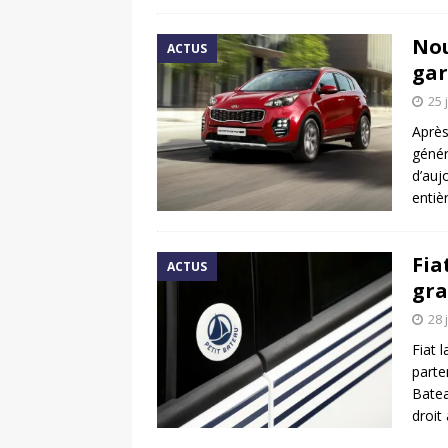
Nou
ACTUS
gar
25 
Après
génér
d’auj
entiè
Fia
ACTUS
gra
28 
Fiat 
parte
Batea
droit