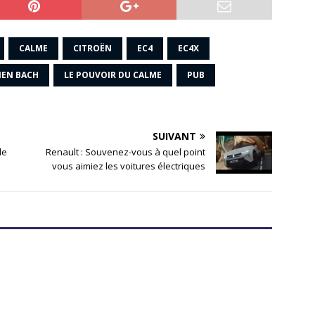
CALME
CITROËN
EC4
EC4X
IEN BACH
LE POUVOIR DU CALME
PUB
SUIVANT
de
Renault : Souvenez-vous à quel point
vous aimiez les voitures électriques