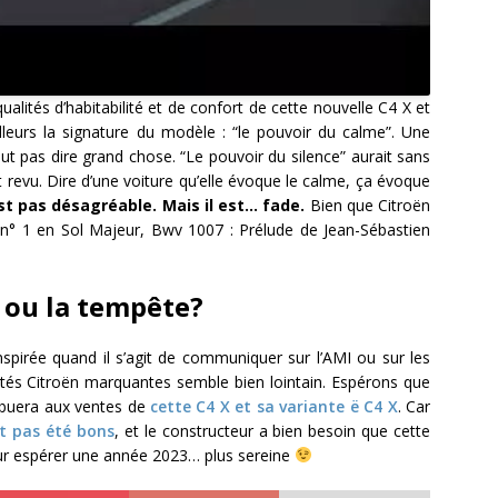
ualités d’habitabilité et de confort de cette nouvelle C4 X et
lleurs la signature du modèle : “le pouvoir du calme”. Une
veut pas dire grand chose. “Le pouvoir du silence” aurait sans
t revu. Dire d’une voiture qu’elle évoque le calme, ça évoque
’est pas désagréable. Mais il est… fade.
Bien que Citroën
te n° 1 en Sol Majeur, Bwv 1007 : Prélude de Jean-Sébastien
e ou la tempête?
nspirée quand il s’agit de communiquer sur l’AMI ou sur les
ités Citroën marquantes semble bien lointain. Espérons que
tribuera aux ventes de
cette C4 X et sa variante ë C4 X
. Car
nt pas été bons
, et le constructeur a bien besoin que cette
r espérer une année 2023… plus sereine