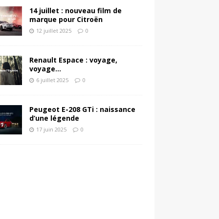
14 juillet : nouveau film de
marque pour Citroën
12 juillet 2025
0
Renault Espace : voyage,
voyage…
6 juillet 2025
0
Peugeot E-208 GTi : naissance
d’une légende
17 juin 2025
0