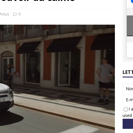
ions reprennent bientôt…
ACTUS
8 : Oui, les français vont parfois trop loin.
ACTUS
Actus
0
LET
No
E-m
I 
used 