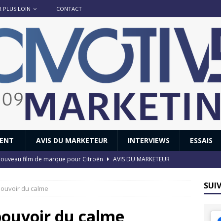
R PLUS LOIN
CONTACT
IENT
AVIS DU MARKETEUR
INTERVIEWS
ESSAIS
 : nouveau film de marque pour Citroën
AVIS DU MARKETEUR
ace : voyage, voyage…
ACTUS
SUI
 pouvoir du calme
8 GTi : naissance d’une légende
ACTUS
 Honda dévoile un spot publicitaire… confiné!
ACTUS
 pouvoir du calme