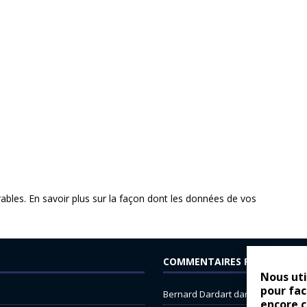
rables.
En savoir plus sur la façon dont les données de vos
COMMENTAIRES RÉCENTS
Nous uti
pour fac
Bernard Dardart
dans
Dacia Sande
encore 