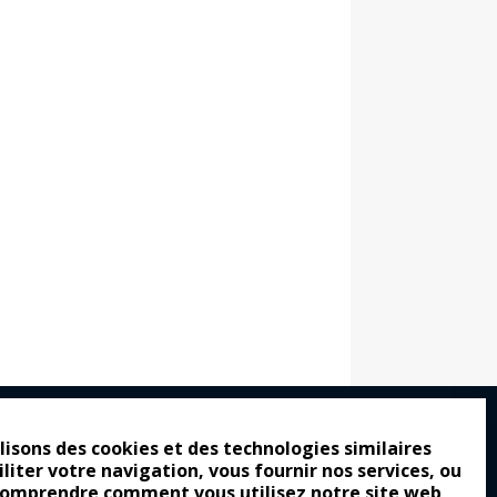
lisons des cookies et des technologies similaires
iliter votre navigation, vous fournir nos services, ou
ro : pour les gens vrais
comprendre comment vous utilisez notre site web