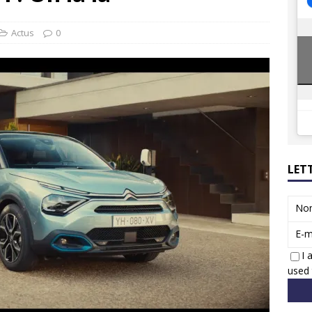
ions reprennent bientôt…
ACTUS
8 : Oui, les français vont parfois trop loin.
ACTUS
Actus
0
LET
No
E-m
I 
used 