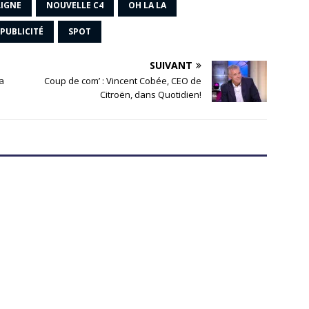
LIGNE
NOUVELLE C4
OH LA LA
PUBLICITÉ
SPOT
SUIVANT
la
Coup de com’ : Vincent Cobée, CEO de
Citroën, dans Quotidien!