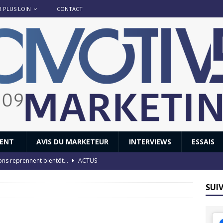
R PLUS LOIN
CONTACT
IENT
AVIS DU MARKETEUR
INTERVIEWS
ESSAIS
ions reprennent bientôt…
ACTUS
8 : Oui, les français vont parfois trop loin.
ACTUS
SUI
 : nouveau film de marque pour Citroën
AVIS DU MARKETEUR
ace : voyage, voyage…
ACTUS