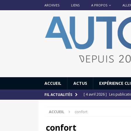
ARCHIVES
LIENS
A PROPOS
ALLE
ACCUEIL
ACTUS
EXPÉRIENCE CL
[ 4 avril 2026 ]
Les publicat
FIL ACTUALITÉS
[ 13 septembre 2025 ]
DS N°
ACCUEIL
confort
[ 12 juillet 2025 ]
14 juillet
[ 6 juillet 2025 ]
Renault Esp
confort