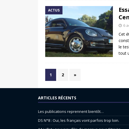
Ess
ACTUS
Cen
6 a
Cet é
const
le te
tout 
1
2
»
ARTICLES RÉCENTS
Les publications reprennent bientôt…
DS N°8 : Oui, les français vont parfois trop loin.