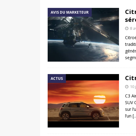
[ 17 juin 2025 ]
Peugeot E-20
Cit
AVIS DU MARKETEUR
[ 11 avril 2020 ]
#StayHome :
sér
8 a
Citro
tradi
génér
segm
Cit
ACTUS
10 
C3 Ai
SUV C
sur l
l’un
[