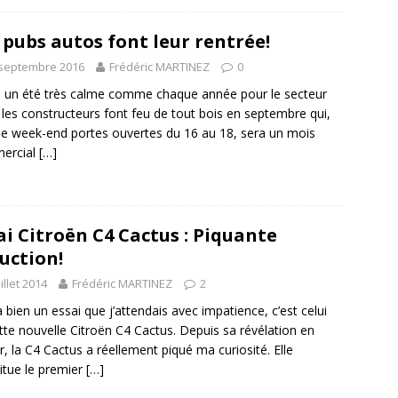
 pubs autos font leur rentrée!
 septembre 2016
Frédéric MARTINEZ
0
 un été très calme comme chaque année pour le secteur
 les constructeurs font feu de tout bois en septembre qui,
le week-end portes ouvertes du 16 au 18, sera un mois
ercial
[…]
ai Citroën C4 Cactus : Piquante
uction!
uillet 2014
Frédéric MARTINEZ
2
y a bien un essai que j’attendais avec impatience, c’est celui
tte nouvelle Citroën C4 Cactus. Depuis sa révélation en
er, la C4 Cactus a réellement piqué ma curiosité. Elle
itue le premier
[…]