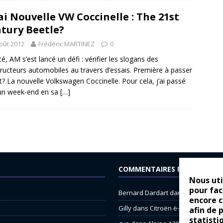
ai Nouvelle VW Coccinelle : The 21st
tury Beetle?
oût 2012
Frédéric MARTINEZ
0
té, AM s’est lancé un défi : vérifier les slogans des
ructeurs automobiles au travers d’essais. Première à passer
st? La nouvelle Volkswagen Coccinelle. Pour cela, j’ai passé
un week-end en sa
[…]
COMMENTAIRES RÉCENTS
Nous uti
pour fac
Bernard Dardart
dans
Dacia Sande
encore 
Gilly
dans
Citroën ë-C3 : la révolu
afin de 
statisti