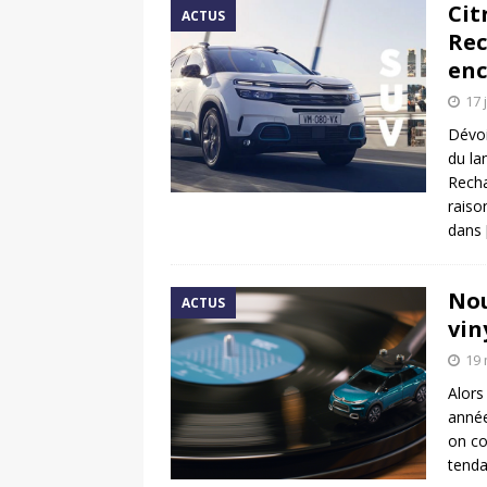
Cit
ACTUS
Rec
enc
17 
Dévoi
du la
Recha
raiso
dans
Nou
ACTUS
vin
19 
Alors
année
on co
tend