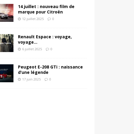
14 juillet : nouveau film de
marque pour Citroën
12 juillet 2025
0
Renault Espace : voyage,
voyage…
6 juillet 2025
0
Peugeot E-208 GTi : naissance
d’une légende
17 juin 2025
0