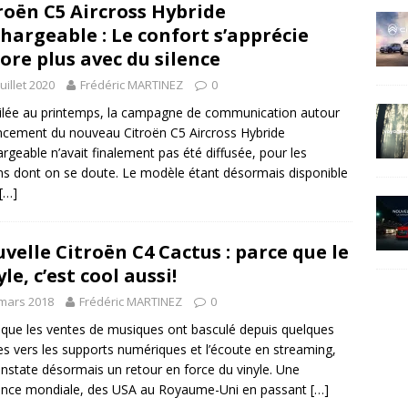
roën C5 Aircross Hybride
hargeable : Le confort s’apprécie
ore plus avec du silence
juillet 2020
Frédéric MARTINEZ
0
lée au printemps, la campagne de communication autour
ncement du nouveau Citroën C5 Aircross Hybride
rgeable n’avait finalement pas été diffusée, pour les
ns dont on se doute. Le modèle étant désormais disponible
[…]
velle Citroën C4 Cactus : parce que le
yle, c’est cool aussi!
mars 2018
Frédéric MARTINEZ
0
 que les ventes de musiques ont basculé depuis quelques
s vers les supports numériques et l’écoute en streaming,
nstate désormais un retour en force du vinyle. Une
ance mondiale, des USA au Royaume-Uni en passant
[…]