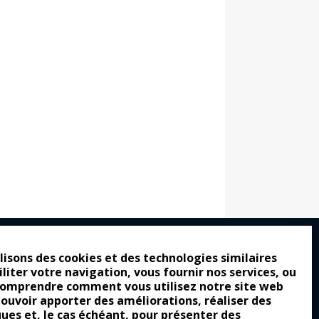
lisons des cookies et des technologies similaires
iliter votre navigation, vous fournir nos services, ou
ro : pour les gens vrais
comprendre comment vous utilisez notre site web
tion a commencé
pouvoir apporter des améliorations, réaliser des
ques et, le cas échéant, pour présenter des