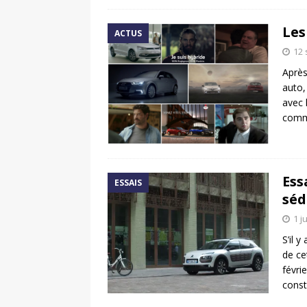
Les
ACTUS
12
Après
auto,
avec 
comm
Ess
ESSAIS
séd
1 j
S’il 
de ce
févri
const