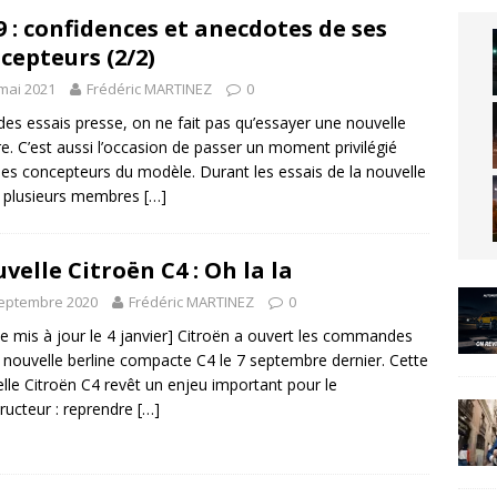
9 : confidences et anecdotes de ses
cepteurs (2/2)
mai 2021
Frédéric MARTINEZ
0
des essais presse, on ne fait pas qu’essayer une nouvelle
re. C’est aussi l’occasion de passer un moment privilégié
les concepteurs du modèle. Durant les essais de la nouvelle
, plusieurs membres
[…]
velle Citroën C4 : Oh la la
septembre 2020
Frédéric MARTINEZ
0
cle mis à jour le 4 janvier] Citroën a ouvert les commandes
 nouvelle berline compacte C4 le 7 septembre dernier. Cette
lle Citroën C4 revêt un enjeu important pour le
ructeur : reprendre
[…]