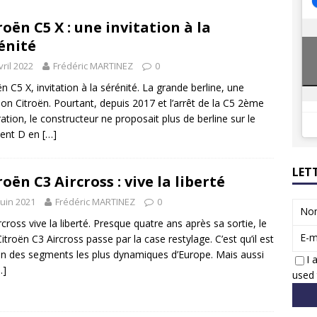
8 GTi : naissance d’une légende
ACTUS
roën C5 X : une invitation à la
 Honda dévoile un spot publicitaire… confiné!
ACTUS
énité
vril 2022
Frédéric MARTINEZ
0
ën C5 X, invitation à la sérénité. La grande berline, une
tion Citroën. Pourtant, depuis 2017 et l’arrêt de la C5 2ème
ation, le constructeur ne proposait plus de berline sur le
ent D en
[…]
LET
roën C3 Aircross : vive la liberté
juin 2021
Frédéric MARTINEZ
0
No
rcross vive la liberté. Presque quatre ans après sa sortie, le
E-m
itroën C3 Aircross passe par la case restylage. C’est qu’il est
’un des segments les plus dynamiques d’Europe. Mais aussi
I 
…]
used 