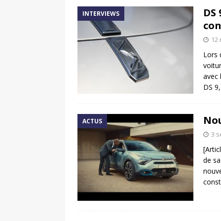
DS 
INTERVIEWS
con
12 
Lors 
voitu
avec 
DS 9
Nou
ACTUS
3 
[Arti
de sa
nouve
const