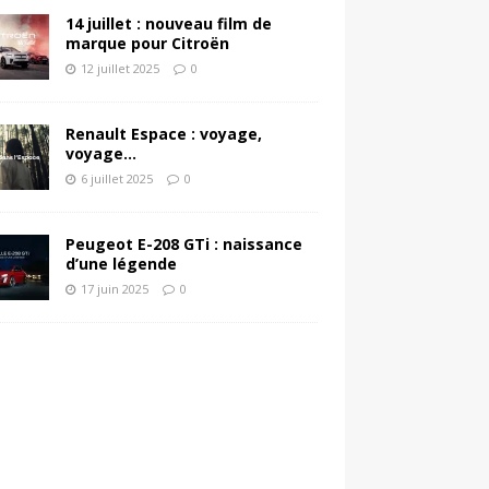
14 juillet : nouveau film de
marque pour Citroën
12 juillet 2025
0
Renault Espace : voyage,
voyage…
6 juillet 2025
0
Peugeot E-208 GTi : naissance
d’une légende
17 juin 2025
0