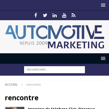
ACCUEIL
rencontre
rencontre
Interview de Stéphane Clair, Directeur