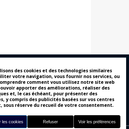
lisons des cookies et des technologies similaires
iliter votre navigation, vous fournir nos services, ou
ro : pour les gens vrais
comprendre comment vous utilisez notre site web
tion a commencé
pouvoir apporter des améliorations, réaliser des
ques et, le cas échéant, pour présenter des
e attraction de la légèreté
és, y compris des publicités basées sur vos centres
llement envoûtante ?
t, sous réserve du recueil de votre consentement.
Yes of Corsa !
 les cookies
Refuser
Voir les préférences