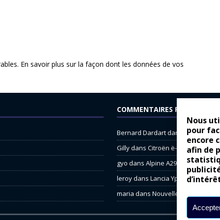
rables.
En savoir plus sur la façon dont les données de vos
COMMENTAIRES RÉCENTS
Nous uti
pour fac
Bernard Dardart
dans
Dacia Sande
encore 
Gilly
dans
Citroën ë-C3 : la révolu
afin de 
statisti
gyo
dans
Alpine A290 : L’irrésistibl
publicit
leroy
dans
Lancia Ypsilon : nature
d’intérê
maria
dans
Nouvelle Opel Corsa : 
Accepter