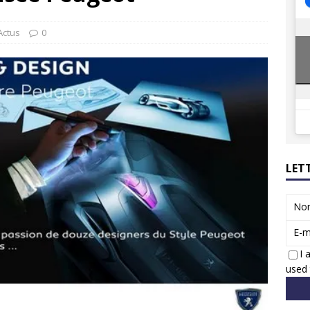
8 GTi : naissance d’une légende
ACTUS
 Honda dévoile un spot publicitaire… confiné!
ACTUS
Actus
0
LET
No
E-m
I 
used 