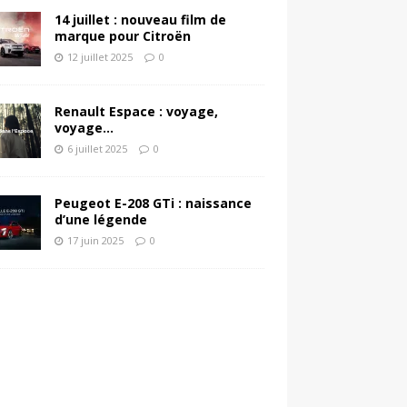
14 juillet : nouveau film de
marque pour Citroën
12 juillet 2025
0
Renault Espace : voyage,
voyage…
6 juillet 2025
0
Peugeot E-208 GTi : naissance
d’une légende
17 juin 2025
0