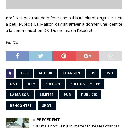
Bref, saluons tout de même une publicité plutôt originale. Peu
à peu, Publicis La Maison devrait arriver à donner une identité
à la communication DS. Du moins, on l’espère!
Via DS.
1955
ACTEUR
CHANSON
DS
DS 3
DS 4
DS 5
ÉDITION
ÉDITION LIMITÉE
LA MAISON
LIMITÉE
PUB
PUBLICIS
RENCONTRE
SPOT
PRÉCÉDENT
“Oui mais non” : En juin, mettez toutes les chances