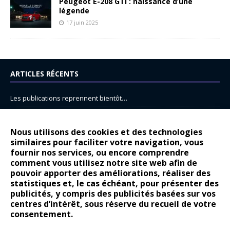
Peugeot E-208 GTi : naissance d’une
légende
17 juin 2025
ARTICLES RÉCENTS
Les publications reprennent bientôt…
DS N°8 : Oui, les français vont parfois trop loin.
14 juillet : nouveau film de marque pour Citroën
Nous utilisons des cookies et des technologies
similaires pour faciliter votre navigation, vous
Renault Espace : voyage, voyage…
fournir nos services, ou encore comprendre
Peugeot E-208 GTi : naissance d’une légende
comment vous utilisez notre site web afin de
pouvoir apporter des améliorations, réaliser des
statistiques et, le cas échéant, pour présenter des
COMMENTAIRES RÉCENTS
publicités, y compris des publicités basées sur vos
centres d’intérêt, sous réserve du recueil de votre
Bernard Dardart
dans
Dacia Sandero : pour les gens vrais
consentement.
Gilly
dans
Citroën ë-C3 : la révolution a commencé