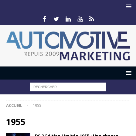
ACCUEIL
1955
1955
DS 3 Edition Limitée 1955 : Une chance