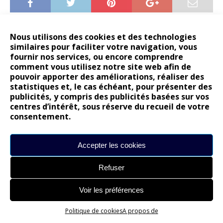
AUDI
AVICII
BMW
CROSSOVER
Nous utilisons des cookies et des technologies
similaires pour faciliter votre navigation, vous
ESSAI
GÉNÉRATION
MADE BY SWEDEN
fournir nos services, ou encore comprendre
comment vous utilisez notre site web afin de
MERCEDES
PREMIUM
RENOUVELLEMENT
pouvoir apporter des améliorations, réaliser des
statistiques et, le cas échéant, pour présenter des
SUÈDE
SUV
TEST
TESTDRIVE
VOLVO
publicités, y compris des publicités basées sur vos
centres d’intérêt, sous réserve du recueil de votre
XC90
consentement.
PRÉCÉDENT
Sponsoring : Peugeot et l’ATP signent un
Accepter les cookies
partenariat mondial !
Refuser
SUIVANT
Nouvelle BMW Série 7 : Driving Luxury…
Voir les préférences
Politique de cookies
A propos de