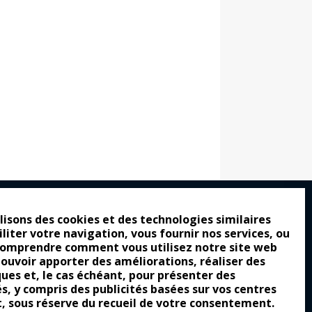
lisons des cookies et des technologies similaires
iliter votre navigation, vous fournir nos services, ou
ro : pour les gens vrais
comprendre comment vous utilisez notre site web
tion a commencé
pouvoir apporter des améliorations, réaliser des
ques et, le cas échéant, pour présenter des
e attraction de la légèreté
és, y compris des publicités basées sur vos centres
t, sous réserve du recueil de votre consentement.
llement envoûtante ?