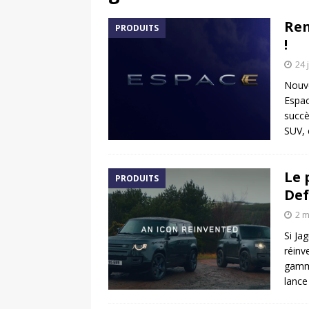
[ 17 juin 2025 ]
Peugeot E-20
Ren
PRODUITS
[ 11 avril 2020 ]
#StayHome :
!
24 
Nouve
Espac
succè
SUV, 
Le 
PRODUITS
Def
2 m
Si Ja
réinv
gamme
lance