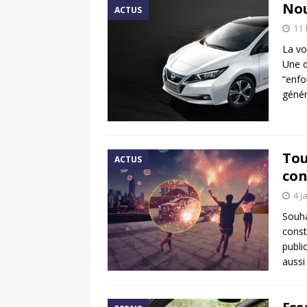
Nou
ACTUS
11 
La vo
Une d
“enfo
génér
Tou
ACTUS
con
4 j
Souha
const
publi
aussi