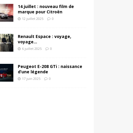
14 juillet : nouveau film de
marque pour Citroën
12 juillet 2025
0
Renault Espace : voyage,
voyage…
6 juillet 2025
0
Peugeot E-208 GTi : naissance
d’une légende
17 juin 2025
0