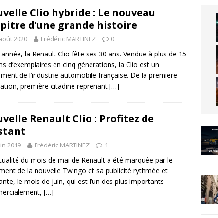
velle Clio hybride : Le nouveau
pitre d’une grande histoire
août 2020
Frédéric MARTINEZ
0
 année, la Renault Clio fête ses 30 ans. Vendue à plus de 15
ons d’exemplaires en cinq générations, la Clio est un
ent de l’industrie automobile française. De la première
ation, première citadine reprenant
[…]
velle Renault Clio : Profitez de
nstant
uin 2019
Frédéric MARTINEZ
1
actualité du mois de mai de Renault a été marquée par le
ment de la nouvelle Twingo et sa publicité rythmée et
ante, le mois de juin, qui est l’un des plus importants
ercialement,
[…]