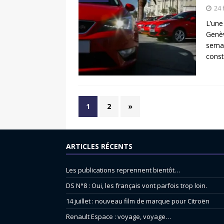
24 
L’une
Genèv
semai
const
1
2
»
ARTICLES RÉCENTS
Les publications reprennent bientôt…
DS N°8 : Oui, les français vont parfois trop loin.
14 juillet : nouveau film de marque pour Citroën
Renault Espace : voyage, voyage…