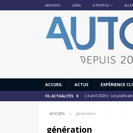
ARCHIVES
LIENS
A PROPOS
ALLE
ACCUEIL
ACTUS
EXPÉRIENCE CL
[ 4 avril 2026 ]
Les publicat
FIL ACTUALITÉS
[ 13 septembre 2025 ]
DS N°
ACCUEIL
génération
[ 12 juillet 2025 ]
14 juillet
[ 6 juillet 2025 ]
Renault Esp
génération