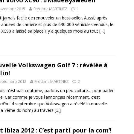
ai Volvo XC90 : #MadeBySweden
novembre 2015
Frédéric MARTINEZ
1
est jamais facile de renouveler un best-seller. Aussi, après
e années de carrière et plus de 630 000 véhicules vendus, le
 XC90 a laissé sa place il y a quelques mois au tout
[…]
velle Volkswagen Golf 7 : révélée à
lin!
septembre 2012
Frédéric MARTINEZ
2
ois n’est pas coutume, parlons un peu voiture… pour parler
re! Car comme je vous l’annonçais récemment, c’est
rd’hui 4 septembre que Volkswagen a révélé la nouvelle
(la 7ème du nom) au travers
[…]
t Ibiza 2012 : C’est parti pour la com’!