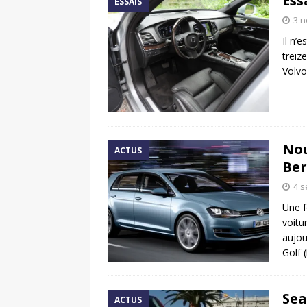
Ess
ESSAIS
3 
Il n’
treiz
Volvo
Nou
ACTUS
Ber
4 
Une f
voitu
aujou
Golf 
Sea
ACTUS