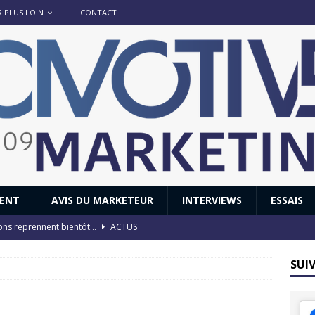
R PLUS LOIN
CONTACT
IENT
AVIS DU MARKETEUR
INTERVIEWS
ESSAIS
ions reprennent bientôt…
ACTUS
8 : Oui, les français vont parfois trop loin.
ACTUS
SUI
 : nouveau film de marque pour Citroën
AVIS DU MARKETEUR
ace : voyage, voyage…
ACTUS