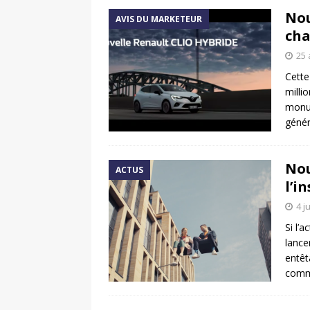
Nou
AVIS DU MARKETEUR
cha
25 
Cette
milli
monum
génér
Nou
ACTUS
l’i
4 j
Si l’
lance
entêt
comm