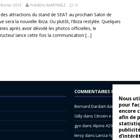
février 2012
Frédéric MARTINEZ
0
 des attractions du stand de SEAT au prochain Salon de
e sera la nouvelle Ibiza. Ou plutôt, l’Ibiza restylée. Quelques
nes après avoir dévoilé les photos officielles, le
ructeur lance cette fois la communication
[…]
COMMENTAIRES RÉCENTS
Nous uti
pour fac
Bernard Dardart
dans
Dacia Sande
encore 
Gilly
dans
Citroën ë-C3 : la révolu
afin de 
statisti
gyo
dans
Alpine A290 : L’irrésistibl
publicit
d’intérê
leroy
dans
Lancia Ypsilon : nature