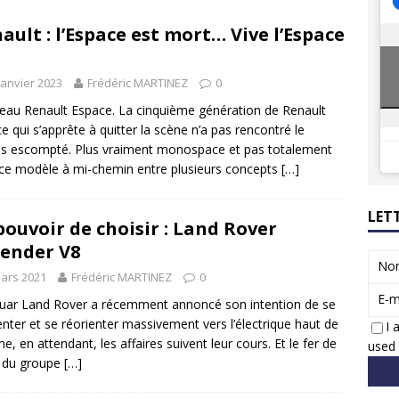
8 GTi : naissance d’une légende
ACTUS
ault : l’Espace est mort… Vive l’Espace
 Honda dévoile un spot publicitaire… confiné!
ACTUS
janvier 2023
Frédéric MARTINEZ
0
au Renault Espace. La cinquième génération de Renault
e qui s’apprête à quitter la scène n’a pas rencontré le
s escompté. Plus vraiment monospace et pas totalement
ce modèle à mi-chemin entre plusieurs concepts
[…]
LET
pouvoir de choisir : Land Rover
ender V8
No
ars 2021
Frédéric MARTINEZ
0
E-m
guar Land Rover a récemment annoncé son intention de se
enter et se réorienter massivement vers l’électrique haut de
I 
, en attendant, les affaires suivent leur cours. Et le fer de
used 
 du groupe
[…]