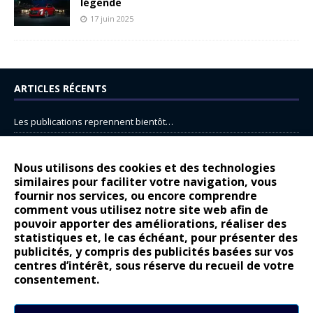
légende
17 juin 2025
ARTICLES RÉCENTS
Les publications reprennent bientôt…
DS N°8 : Oui, les français vont parfois trop loin.
14 juillet : nouveau film de marque pour Citroën
Nous utilisons des cookies et des technologies
similaires pour faciliter votre navigation, vous
Renault Espace : voyage, voyage…
fournir nos services, ou encore comprendre
Peugeot E-208 GTi : naissance d’une légende
comment vous utilisez notre site web afin de
pouvoir apporter des améliorations, réaliser des
statistiques et, le cas échéant, pour présenter des
COMMENTAIRES RÉCENTS
publicités, y compris des publicités basées sur vos
centres d’intérêt, sous réserve du recueil de votre
Bernard Dardart
dans
Dacia Sandero : pour les gens vrais
consentement.
Gilly
dans
Citroën ë-C3 : la révolution a commencé