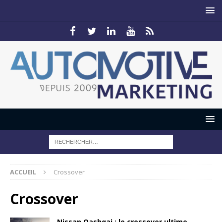
ACCUEIL
Crossover
Crossover
Nissan Qashqai : le crossover ultime