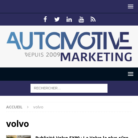
ACCUEIL
volvo
volvo
Publicité Volvo EX90 : La Volvo la plus sûre