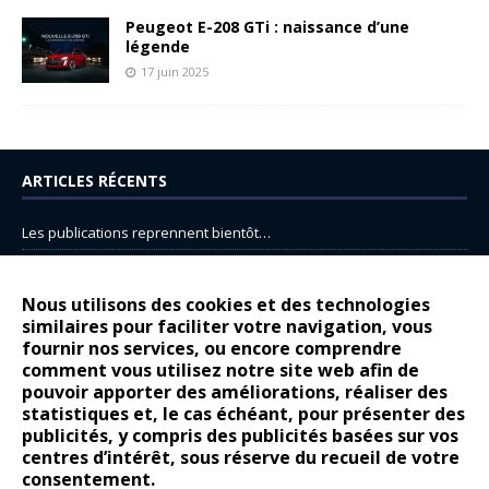
Peugeot E-208 GTi : naissance d’une
légende
17 juin 2025
ARTICLES RÉCENTS
Les publications reprennent bientôt…
DS N°8 : Oui, les français vont parfois trop loin.
14 juillet : nouveau film de marque pour Citroën
Nous utilisons des cookies et des technologies
similaires pour faciliter votre navigation, vous
Renault Espace : voyage, voyage…
fournir nos services, ou encore comprendre
comment vous utilisez notre site web afin de
Peugeot E-208 GTi : naissance d’une légende
pouvoir apporter des améliorations, réaliser des
statistiques et, le cas échéant, pour présenter des
COMMENTAIRES RÉCENTS
publicités, y compris des publicités basées sur vos
centres d’intérêt, sous réserve du recueil de votre
Bernard Dardart
dans
Dacia Sandero : pour les gens vrais
consentement.