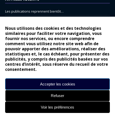
Les publications reprennent bientôt…
DS N°8 : Oui, les français vont parfois trop loin.
14 juillet : nouveau film de marque pour Citroën
Nous utilisons des cookies et des technologies
similaires pour faciliter votre navigation, vous
Renault Espace : voyage, voyage…
fournir nos services, ou encore comprendre
comment vous utilisez notre site web afin de
Peugeot E-208 GTi : naissance d’une légende
pouvoir apporter des améliorations, réaliser des
statistiques et, le cas échéant, pour présenter des
COMMENTAIRES RÉCENTS
publicités, y compris des publicités basées sur vos
centres d’intérêt, sous réserve du recueil de votre
Bernard Dardart
dans
Dacia Sandero : pour les gens vrais
consentement.
Gilly
dans
Citroën ë-C3 : la révolution a commencé
gyo
dans
Alpine A290 : L’irrésistible attraction de la légèreté
Accepter les cookies
leroy
dans
Lancia Ypsilon : naturellement envoûtante ?
Refuser
maria
dans
Nouvelle Opel Corsa : Yes of Corsa !
Voir les préférences
Site réalisé par
Alexandre Hamed