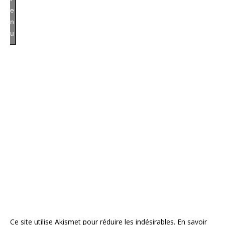
e
n
u
Ce site utilise Akismet pour réduire les indésirables.
En savoir