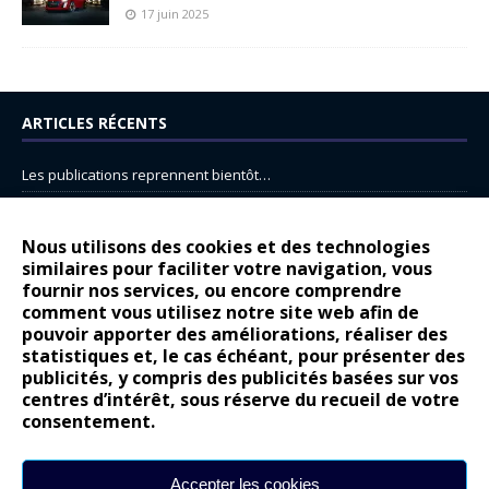
17 juin 2025
ARTICLES RÉCENTS
Les publications reprennent bientôt…
DS N°8 : Oui, les français vont parfois trop loin.
14 juillet : nouveau film de marque pour Citroën
Nous utilisons des cookies et des technologies
similaires pour faciliter votre navigation, vous
Renault Espace : voyage, voyage…
fournir nos services, ou encore comprendre
Peugeot E-208 GTi : naissance d’une légende
comment vous utilisez notre site web afin de
pouvoir apporter des améliorations, réaliser des
statistiques et, le cas échéant, pour présenter des
COMMENTAIRES RÉCENTS
publicités, y compris des publicités basées sur vos
centres d’intérêt, sous réserve du recueil de votre
Bernard Dardart
dans
Dacia Sandero : pour les gens vrais
consentement.
Gilly
dans
Citroën ë-C3 : la révolution a commencé
gyo
dans
Alpine A290 : L’irrésistible attraction de la légèreté
Accepter les cookies