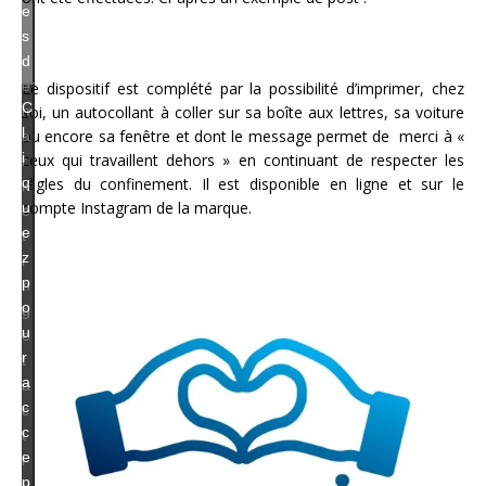
e
s
d
e
Le dispositif est complété par la possibilité d’imprimer, chez
C
m
soi, un autocollant à coller sur sa boîte aux lettres, sa voiture
l
ou encore sa fenêtre et dont le message permet de merci à «
a
i
ceux qui travaillent dehors » en continuant de respecter les
r
règles du confinement. Il est disponible en ligne et sur le
q
k
compte Instagram de la marque.
u
e
e
t
z
i
p
n
o
g
u
e
r
t
a
a
c
c
c
t
e
i
p
v