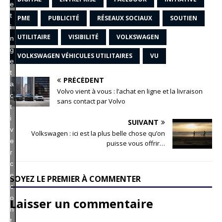
e
t
PME
PUBLICITÉ
RÉSEAUX SOCIAUX
SOUTIEN
i
UTILITAIRE
VISIBILITÉ
VOLKSWAGEN
n
g
VOLKSWAGEN VÉHICULES UTILITAIRES
VU
e
t
PRÉCÉDENT
a
Volvo vient à vous : l’achat en ligne et la livraison
c
sans contact par Volvo
t
i
SUIVANT
v
Volkswagen : ici est la plus belle chose qu’on
e
puisse vous offrir…
r
c
e
SOYEZ LE PREMIER À COMMENTER
c
o
Laisser un commentaire
n
t