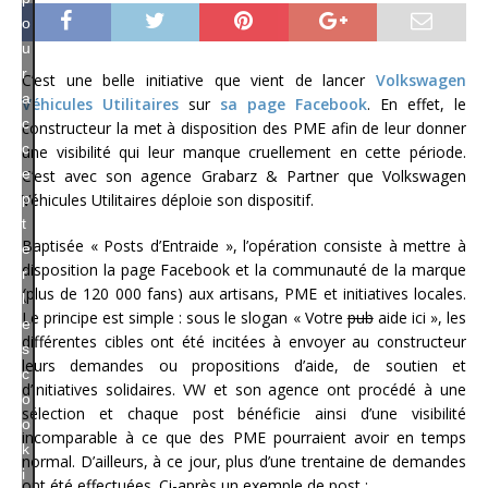
o
u
r
C’est une belle initiative que vient de lancer
Volkswagen
a
Véhicules Utilitaires
sur
sa page Facebook
. En effet, le
c
constructeur la met à disposition des PME afin de leur donner
c
une visibilité qui leur manque cruellement en cette période.
e
C’est avec son agence Grabarz & Partner que Volkswagen
Véhicules Utilitaires déploie son dispositif.
p
t
Baptisée « Posts d’Entraide », l’opération consiste à mettre à
e
disposition la page Facebook et la communauté de la marque
r
(plus de 120 000 fans) aux artisans, PME et initiatives locales.
l
Le principe est simple : sous le slogan « Votre
pub
aide ici », les
e
différentes cibles ont été incitées à envoyer au constructeur
s
leurs demandes ou propositions d’aide, de soutien et
c
d’initiatives solidaires. VW et son agence ont procédé à une
o
sélection et chaque post bénéficie ainsi d’une visibilité
o
incomparable à ce que des PME pourraient avoir en temps
k
normal. D’ailleurs, à ce jour, plus d’une trentaine de demandes
i
ont été effectuées. Ci-après un exemple de post :