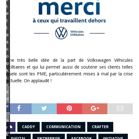
t
e
e
r
r
c
l
e
e
c
s
o
c
n
o
t
Une très belle idée de la part de Volkswagen Véhicules
o
e
Utilitaires et qui lui permet aussi de soutenir ses clients telles
k
n
quele sont les PME, particulièrement mises à mal par la crise
i
u
actuelle. On applaudit !
e
s
d
e
m
a
CADDY
COMMUNICATION
CRAFTER
r
k
DIGITAL
ENTREPRISE
FACEBOOK
INITIATIVE