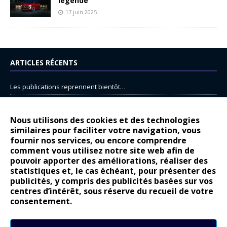
légende
17 juin 2025
ARTICLES RÉCENTS
Les publications reprennent bientôt…
DS N°8 : Oui, les français vont parfois trop loin.
14 juillet : nouveau film de marque pour Citroën
Nous utilisons des cookies et des technologies
similaires pour faciliter votre navigation, vous
Renault Espace : voyage, voyage…
fournir nos services, ou encore comprendre
Peugeot E-208 GTi : naissance d’une légende
comment vous utilisez notre site web afin de
pouvoir apporter des améliorations, réaliser des
statistiques et, le cas échéant, pour présenter des
COMMENTAIRES RÉCENTS
publicités, y compris des publicités basées sur vos
centres d’intérêt, sous réserve du recueil de votre
Bernard Dardart
dans
Dacia Sandero : pour les gens vrais
consentement.
Gilly
dans
Citroën ë-C3 : la révolution a commencé