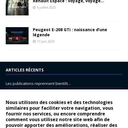
Renault Espace : voyage, voyage…
6 juillet 2025
Peugeot E-208 GTi : naissance d’une
légende
17 juin 2025
ARTICLES RÉCENTS
Les publications reprennent bientôt…
DS N°8 : Oui, les français vont parfois trop loin.
14 juillet : nouveau film de marque pour Citroën
Nous utilisons des cookies et des technologies
similaires pour faciliter votre navigation, vous
Renault Espace : voyage, voyage…
fournir nos services, ou encore comprendre
Peugeot E-208 GTi : naissance d’une légende
comment vous utilisez notre site web afin de
pouvoir apporter des améliorations, réaliser des