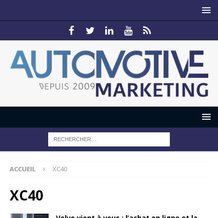
ACCUEIL
XC40
XC40
Volvo vient à vous : l’achat en ligne et la