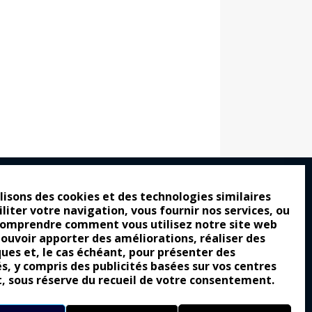
lisons des cookies et des technologies similaires
iliter votre navigation, vous fournir nos services, ou
ro : pour les gens vrais
comprendre comment vous utilisez notre site web
tion a commencé
pouvoir apporter des améliorations, réaliser des
ques et, le cas échéant, pour présenter des
e attraction de la légèreté
és, y compris des publicités basées sur vos centres
t, sous réserve du recueil de votre consentement.
llement envoûtante ?
Yes of Corsa !