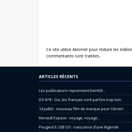
Ce site utilise Akismet pour réduire les indési
commentaires sont traitées
.
ARTICLES RÉCENTS
Les publications reprennent bientôt…
DS N°8 : Oui, les français vont parfois trop loin.
14 juillet : nouveau film de marque pour Citroën
Renault Espace : voyage, voyage…
Peugeot E-208 GTi : naissance d’une légende