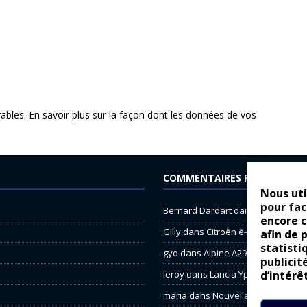
rables.
En savoir plus sur la façon dont les données de vos
COMMENTAIRES RÉCENTS
Nous uti
pour fac
Bernard Dardart
dans
Dacia Sande
encore 
Gilly
dans
Citroën ë-C3 : la révolu
afin de 
statisti
gyo
dans
Alpine A290 : L’irrésistibl
publicit
d’intérê
leroy
dans
Lancia Ypsilon : nature
maria
dans
Nouvelle Opel Corsa : 