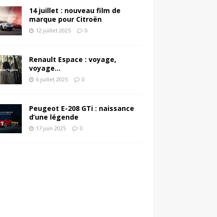
14 juillet : nouveau film de
marque pour Citroën
12 juillet 2025
0
Renault Espace : voyage,
voyage…
6 juillet 2025
0
Peugeot E-208 GTi : naissance
d’une légende
17 juin 2025
0