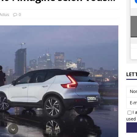
8 GTi : naissance d’une légende
ACTUS
 Honda dévoile un spot publicitaire… confiné!
ACTUS
Actus
0
LET
No
E-m
I 
used 