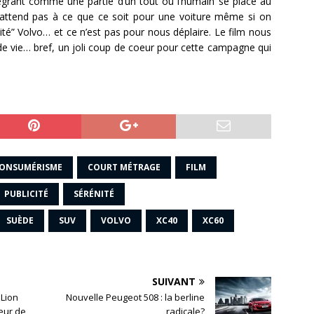
égrant comme une partie d’un tout où l’humain se place au
s’attend pas à ce que ce soit pour une voiture même si on
té” Volvo… et ce n’est pas pour nous déplaire. Le film nous
de vie… bref, un joli coup de coeur pour cette campagne qui
ONSUMÉRISME
COURT MÉTRAGE
FILM
PUBLICITÉ
SÉRÉNITÉ
SUÈDE
SUV
VOLVO
XC40
XC60
SUIVANT
Lion
Nouvelle Peugeot 508 : la berline
eur de
radicale?