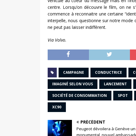
véhicule au coeur du message mais en l’int
centre. Lorsqu’on découvre le film, on ne 
commence à reconnaitre une certaine “identi
interpelle, nous questionne sur notre mode 
ne peut pas laisser indifférent.
Via Volvo.
CAMPAGNE
CONDUCTRICE
C
IMAGINÉ SELON VOUS
LANCEMENT
SOCIÉTÉ DE CONSOMMATION
SPOT
XC90
PRÉCÉDENT
Peugeot dévoilera à Genève un 
monumental, nouvel ambassad