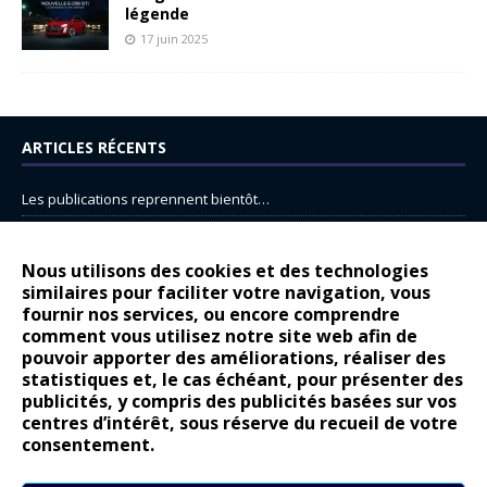
légende
17 juin 2025
ARTICLES RÉCENTS
Les publications reprennent bientôt…
DS N°8 : Oui, les français vont parfois trop loin.
14 juillet : nouveau film de marque pour Citroën
Nous utilisons des cookies et des technologies
similaires pour faciliter votre navigation, vous
Renault Espace : voyage, voyage…
fournir nos services, ou encore comprendre
Peugeot E-208 GTi : naissance d’une légende
comment vous utilisez notre site web afin de
pouvoir apporter des améliorations, réaliser des
statistiques et, le cas échéant, pour présenter des
COMMENTAIRES RÉCENTS
publicités, y compris des publicités basées sur vos
centres d’intérêt, sous réserve du recueil de votre
Bernard Dardart
dans
Dacia Sandero : pour les gens vrais
consentement.
Gilly
dans
Citroën ë-C3 : la révolution a commencé