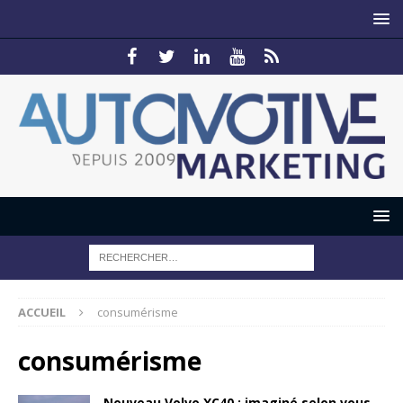
ACCUEIL
consumérisme
consumérisme
Nouveau Volvo XC40 : imaginé selon vous…