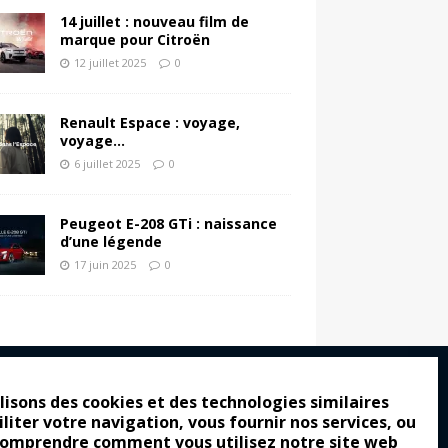
14 juillet : nouveau film de
marque pour Citroën
12 juillet 2025
0
Renault Espace : voyage,
voyage…
6 juillet 2025
0
Peugeot E-208 GTi : naissance
d’une légende
17 juin 2025
0
lisons des cookies et des technologies similaires
iliter votre navigation, vous fournir nos services, ou
ro : pour les gens vrais
comprendre comment vous utilisez notre site web