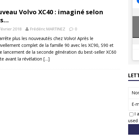
8 GTi : naissance d’une légende
ACTUS
veau Volvo XC40 : imaginé selon
 Honda dévoile un spot publicitaire… confiné!
ACTUS
us…
février 2018
Frédéric MARTINEZ
0
arrête plus les nouveautés chez Volvo! Après le
vellement complet de la famille 90 avec les XC90, S90 et
le lancement de la seconde génération du best-seller XC60
ste avant la révélation
[…]
LET
No
E-m
I 
used 