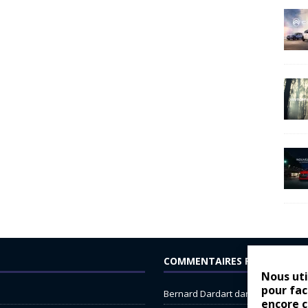
COMMENTAIRES RÉCENTS
Nous uti
pour fac
Bernard Dardart
dans
Dacia Sande
encore 