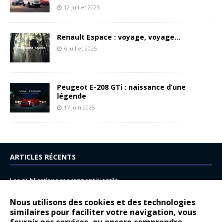
12 juillet 2025
Renault Espace : voyage, voyage…
6 juillet 2025
Peugeot E-208 GTi : naissance d’une
légende
17 juin 2025
ARTICLES RÉCENTS
Les publications reprennent bientôt…
DS N°8 : Oui, les français vont parfois trop loin.
Nous utilisons des cookies et des technologies
similaires pour faciliter votre navigation, vous
14 juillet : nouveau film de marque pour Citroën