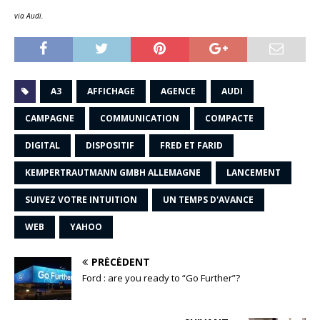
via Audi.
A3
AFFICHAGE
AGENCE
AUDI
CAMPAGNE
COMMUNICATION
COMPACTE
DIGITAL
DISPOSITIF
FRED ET FARID
KEMPERTRAUTMANN GMBH ALLEMAGNE
LANCEMENT
SUIVEZ VOTRE INTUITION
UN TEMPS D'AVANCE
WEB
YAHOO
PRÉCÉDENT
Ford : are you ready to “Go Further”?