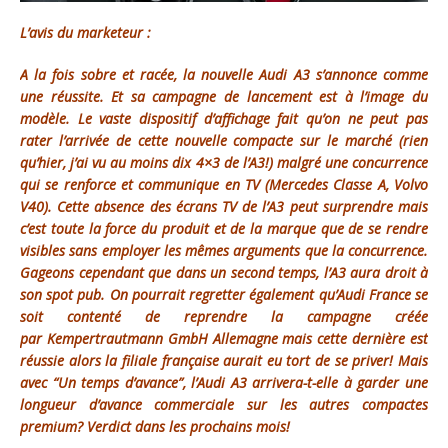
L’avis du marketeur :
A la fois sobre et racée, la nouvelle Audi A3 s’annonce comme
une réussite. Et sa campagne de lancement est à l’image du
modèle. Le vaste dispositif d’affichage fait qu’on ne peut pas
rater l’arrivée de cette nouvelle compacte sur le marché (rien
qu’hier, j’ai vu au moins dix 4×3 de l’A3!) malgré une concurrence
qui se renforce et communique en TV (Mercedes Classe A, Volvo
V40). Cette absence des écrans TV de l’A3 peut surprendre mais
c’est toute la force du produit et de la marque que de se rendre
visibles sans employer les mêmes arguments que la concurrence.
Gageons cependant que dans un second temps, l’A3 aura droit à
son spot pub. On pourrait regretter également qu’Audi France se
soit contenté de reprendre la campagne créée
par Kempertrautmann GmbH Allemagne mais cette dernière est
réussie alors la filiale française aurait eu tort de se priver! Mais
avec “Un temps d’avance”, l’Audi A3 arrivera-t-elle à garder une
longueur d’avance commerciale sur les autres compactes
premium? Verdict dans les prochains mois!