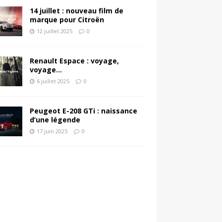
14 juillet : nouveau film de
marque pour Citroën
12 juillet 2025
0
Renault Espace : voyage,
voyage…
6 juillet 2025
0
Peugeot E-208 GTi : naissance
d’une légende
17 juin 2025
0