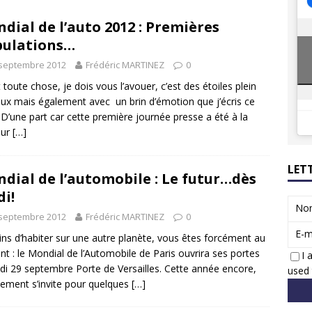
8 GTi : naissance d’une légende
ACTUS
dial de l’auto 2012 : Premières
 Honda dévoile un spot publicitaire… confiné!
ACTUS
bulations…
 septembre 2012
Frédéric MARTINEZ
0
 toute chose, je dois vous l’avouer, c’est des étoiles plein
eux mais également avec un brin d’émotion que j’écris ce
t. D’une part car cette première journée presse a été à la
eur
[…]
LET
dial de l’automobile : Le futur…dès
di!
No
 septembre 2012
Frédéric MARTINEZ
0
E-m
ns d’habiter sur une autre planète, vous êtes forcément au
nt : le Mondial de l’Automobile de Paris ouvrira ses portes
I 
i 29 septembre Porte de Versailles. Cette année encore,
used 
nement s’invite pour quelques
[…]