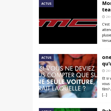
Mon
ACTUS
tea
24
C’est
atten
plusi
Versa
one
ACTUS
qu’
24
Et si
vous 
film?
[…]