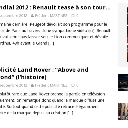
dial 2012 : Renault tease à son tour…
 septembre 2012
Frédéric MARTINEZ
0
maine dernière, Peugeot dévoilait son programme pour le
al de Paris au travers d’une sympathique vidéo (ici). Renault
uvait donc pas laisser seul le Lion communiquer et dévoile
rd’hui, 48h avant le Grand
[…]
licité Land Rover : “Above and
ond” (l’histoire)
 septembre 2012
Frédéric MARTINEZ
0
t plutôt rare que Land Rover prenne la parole en télévision.
uement, on remarque donc quand la marque diffuse une
cité. Surtout quand cette publicité retrace élégamment
toire de la marque depuis sa création
[…]