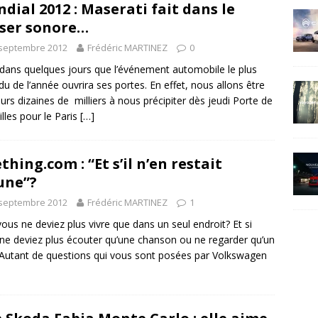
dial 2012 : Maserati fait dans le
ser sonore…
 septembre 2012
Frédéric MARTINEZ
0
 dans quelques jours que l’événement automobile le plus
du de l’année ouvrira ses portes. En effet, nous allons être
eurs dizaines de milliers à nous précipiter dès jeudi Porte de
illes pour le Paris
[…]
thing.com : “Et s’il n’en restait
une”?
 septembre 2012
Frédéric MARTINEZ
1
 vous ne deviez plus vivre que dans un seul endroit? Et si
ne deviez plus écouter qu’une chanson ou ne regarder qu’un
 Autant de questions qui vous sont posées par Volkswagen