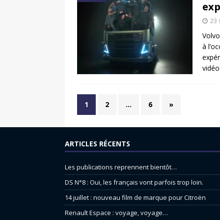
exp
23
Volvo
à l’o
expéri
vidéo
1
2
…
6
»
ARTICLES RÉCENTS
Les publications reprennent bientôt…
DS N°8 : Oui, les français vont parfois trop loin.
14 juillet : nouveau film de marque pour Citroën
Renault Espace : voyage, voyage…