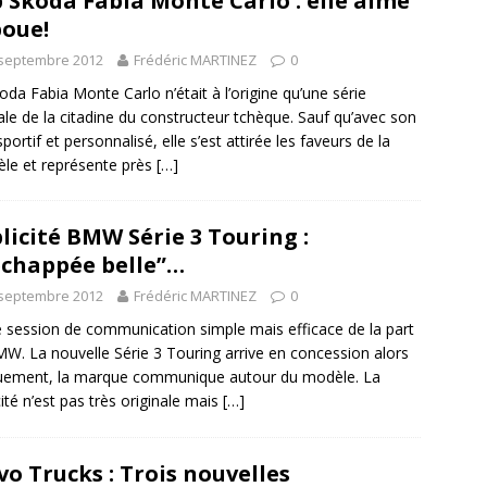
 Skoda Fabia Monte Carlo : elle aime
boue!
 septembre 2012
Frédéric MARTINEZ
0
oda Fabia Monte Carlo n’était à l’origine qu’une série
ale de la citadine du constructeur tchèque. Sauf qu’avec son
portif et personnalisé, elle s’est attirée les faveurs de la
tèle et représente près
[…]
licité BMW Série 3 Touring :
échappée belle”…
 septembre 2012
Frédéric MARTINEZ
0
e session de communication simple mais efficace de la part
W. La nouvelle Série 3 Touring arrive en concession alors
uement, la marque communique autour du modèle. La
cité n’est pas très originale mais
[…]
vo Trucks : Trois nouvelles