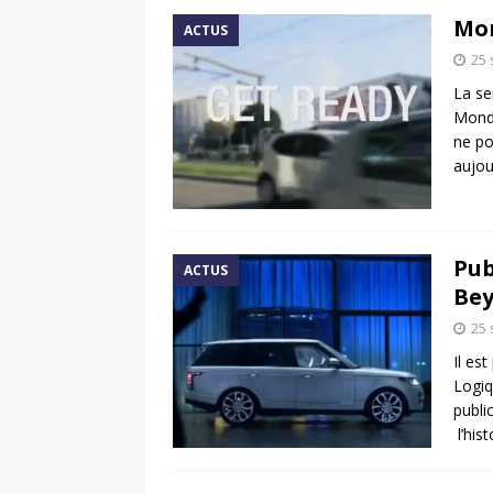
Mon
ACTUS
25
La se
Mondi
ne po
aujou
Pub
ACTUS
Bey
25
Il es
Logiq
publi
l’his