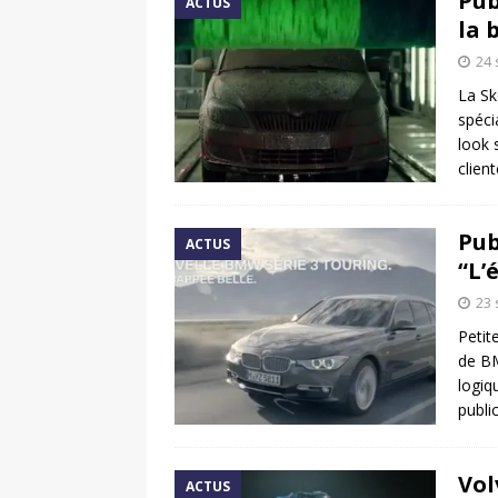
Pub
ACTUS
la 
24
La Sk
spéci
look s
clien
Pub
ACTUS
“L’
23
Petit
de BM
logiq
publi
Vol
ACTUS