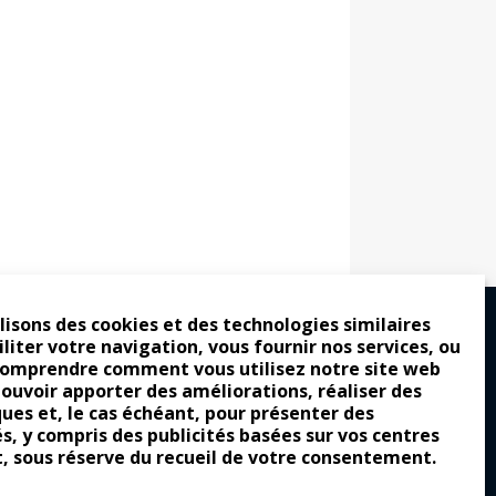
lisons des cookies et des technologies similaires
iliter votre navigation, vous fournir nos services, ou
comprendre comment vous utilisez notre site web
ro : pour les gens vrais
pouvoir apporter des améliorations, réaliser des
ques et, le cas échéant, pour présenter des
tion a commencé
és, y compris des publicités basées sur vos centres
e attraction de la légèreté
t, sous réserve du recueil de votre consentement.
llement envoûtante ?