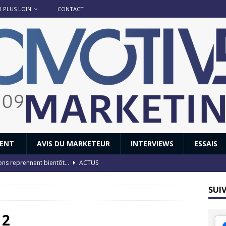
R PLUS LOIN
CONTACT
IENT
AVIS DU MARKETEUR
INTERVIEWS
ESSAIS
ions reprennent bientôt…
ACTUS
8 : Oui, les français vont parfois trop loin.
ACTUS
SUI
 : nouveau film de marque pour Citroën
AVIS DU MARKETEUR
ace : voyage, voyage…
ACTUS
12