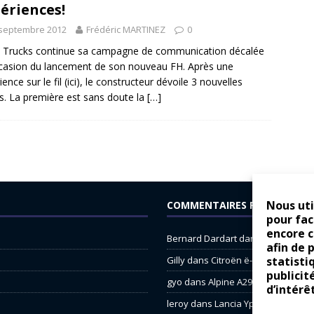
ériences!
 septembre 2012
Frédéric MARTINEZ
0
 Trucks continue sa campagne de communication décalée
ccasion du lancement de son nouveau FH. Après une
ence sur le fil (ici), le constructeur dévoile 3 nouvelles
s. La première est sans doute la
[…]
Nous uti
COMMENTAIRES RÉCENTS
pour fac
encore 
Bernard Dardart
dans
Dacia Sande
afin de 
statisti
Gilly
dans
Citroën ë-C3 : la révolu
publicit
gyo
dans
Alpine A290 : L’irrésistibl
d’intérê
leroy
dans
Lancia Ypsilon : nature