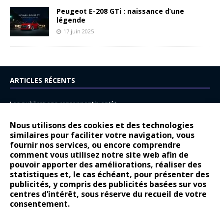
Peugeot E-208 GTi : naissance d’une
légende
17 juin 2025
ARTICLES RÉCENTS
Les publications reprennent bientôt…
DS N°8 : Oui, les français vont parfois trop loin.
Nous utilisons des cookies et des technologies
14 juillet : nouveau film de marque pour Citroën
similaires pour faciliter votre navigation, vous
fournir nos services, ou encore comprendre
Renault Espace : voyage, voyage…
comment vous utilisez notre site web afin de
pouvoir apporter des améliorations, réaliser des
Peugeot E-208 GTi : naissance d’une légende
statistiques et, le cas échéant, pour présenter des
publicités, y compris des publicités basées sur vos
COMMENTAIRES RÉCENTS
centres d’intérêt, sous réserve du recueil de votre
consentement.
Bernard Dardart
dans
Dacia Sandero : pour les gens vrais