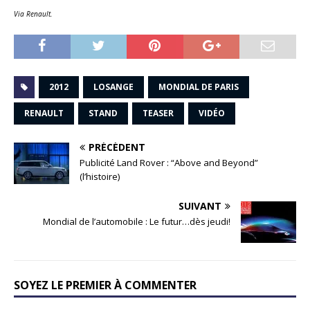
Via Renault.
2012
LOSANGE
MONDIAL DE PARIS
RENAULT
STAND
TEASER
VIDÉO
PRÉCÉDENT
Publicité Land Rover : “Above and Beyond”
(l’histoire)
SUIVANT
Mondial de l’automobile : Le futur…dès jeudi!
SOYEZ LE PREMIER À COMMENTER