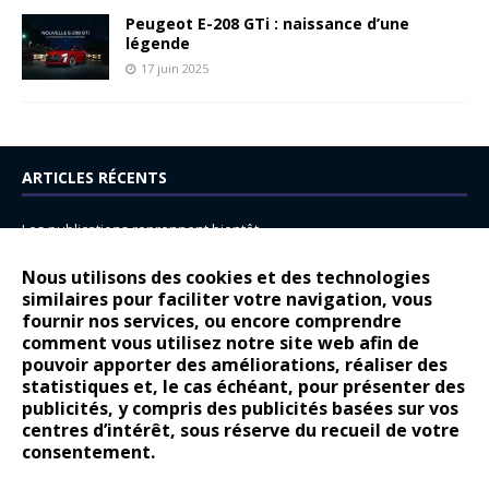
Peugeot E-208 GTi : naissance d’une
légende
17 juin 2025
ARTICLES RÉCENTS
Les publications reprennent bientôt…
DS N°8 : Oui, les français vont parfois trop loin.
Nous utilisons des cookies et des technologies
14 juillet : nouveau film de marque pour Citroën
similaires pour faciliter votre navigation, vous
fournir nos services, ou encore comprendre
Renault Espace : voyage, voyage…
comment vous utilisez notre site web afin de
pouvoir apporter des améliorations, réaliser des
Peugeot E-208 GTi : naissance d’une légende
statistiques et, le cas échéant, pour présenter des
publicités, y compris des publicités basées sur vos
COMMENTAIRES RÉCENTS
centres d’intérêt, sous réserve du recueil de votre
consentement.
Bernard Dardart
dans
Dacia Sandero : pour les gens vrais