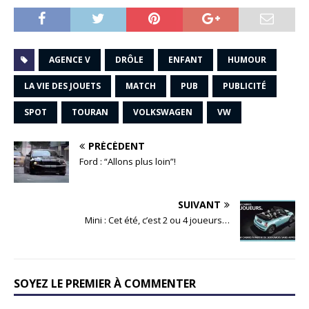
AGENCE V
DRÔLE
ENFANT
HUMOUR
LA VIE DES JOUETS
MATCH
PUB
PUBLICITÉ
SPOT
TOURAN
VOLKSWAGEN
VW
PRÉCÉDENT
Ford : “Allons plus loin”!
SUIVANT
Mini : Cet été, c’est 2 ou 4 joueurs…
SOYEZ LE PREMIER À COMMENTER