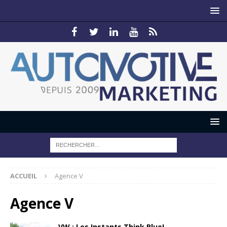
ACCUEIL
Agence V
Agence V
VW : Les Instants Think Blue!