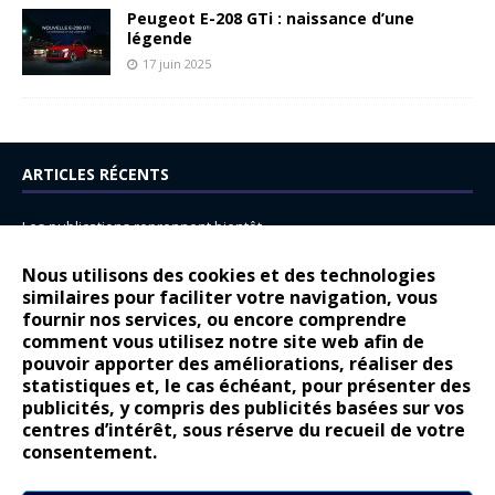
Peugeot E-208 GTi : naissance d’une
légende
17 juin 2025
ARTICLES RÉCENTS
Les publications reprennent bientôt…
DS N°8 : Oui, les français vont parfois trop loin.
Nous utilisons des cookies et des technologies
similaires pour faciliter votre navigation, vous
14 juillet : nouveau film de marque pour Citroën
fournir nos services, ou encore comprendre
Renault Espace : voyage, voyage…
comment vous utilisez notre site web afin de
pouvoir apporter des améliorations, réaliser des
Peugeot E-208 GTi : naissance d’une légende
statistiques et, le cas échéant, pour présenter des
publicités, y compris des publicités basées sur vos
COMMENTAIRES RÉCENTS
centres d’intérêt, sous réserve du recueil de votre
consentement.
Bernard Dardart
dans
Dacia Sandero : pour les gens vrais