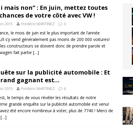
i mais non” : En juin, mettez toutes
 chances de votre côté avec VW !
uin 2015
Frédéric MARTINEZ
0
ance, le mois de juin est le plus important de l’année
u’il s’y vend généralement pas moins de 200 000 voitures!
les constructeurs se doivent donc de prendre parole et
wagen fait partie
[…]
uête sur la publicité automobile : Et
grand gagnant est…
uin 2015
Frédéric MARTINEZ
6
est, le temps de vous révéler les résultats de notre
ième grande enquête sur la publicité automobile est venu!
avez été encore nombreux à voter, plus de 7740 ! Merci de
e
[…]