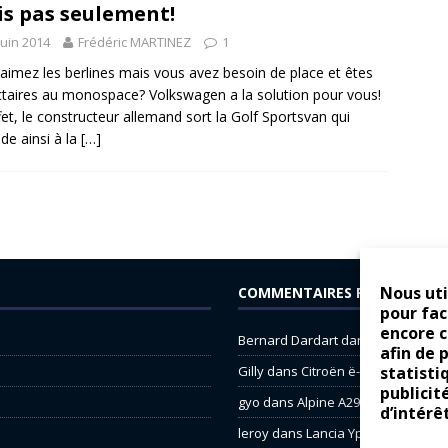
s pas seulement!
juin 2014
Frédéric MARTINEZ
1
aimez les berlines mais vous avez besoin de place et êtes
ctaires au monospace? Volkswagen a la solution pour vous!
fet, le constructeur allemand sort la Golf Sportsvan qui
de ainsi à la
[…]
Nous uti
COMMENTAIRES RÉCENTS
pour fac
encore 
Bernard Dardart
dans
Dacia Sande
afin de 
statisti
Gilly
dans
Citroën ë-C3 : la révolu
publicit
gyo
dans
Alpine A290 : L’irrésistibl
d’intérê
leroy
dans
Lancia Ypsilon : nature