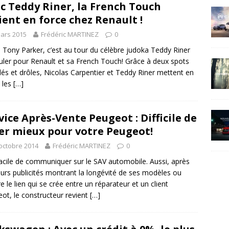
c Teddy Riner, la French Touch
ient en force chez Renault !
ars 2015
Frédéric MARTINEZ
0
 Tony Parker, c’est au tour du célèbre judoka Teddy Riner
uler pour Renault et sa French Touch! Grâce à deux spots
és et drôles, Nicolas Carpentier et Teddy Riner mettent en
 les
[…]
vice Après-Vente Peugeot : Difficile de
er mieux pour votre Peugeot!
octobre 2014
Frédéric MARTINEZ
0
acile de communiquer sur le SAV automobile. Aussi, après
eurs publicités montrant la longévité de ses modèles ou
e le lien qui se crée entre un réparateur et un client
ot, le constructeur revient
[…]