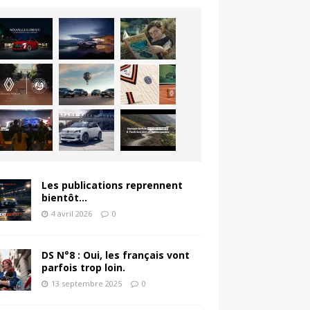
Les publications reprennent
bientôt…
4 avril 2026
0
DS N°8 : Oui, les français vont
parfois trop loin.
13 septembre 2025
0