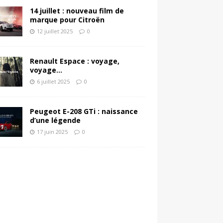
14 juillet : nouveau film de
marque pour Citroën
12 juillet 2025
0
Renault Espace : voyage,
voyage…
6 juillet 2025
0
Peugeot E-208 GTi : naissance
d’une légende
17 juin 2025
0