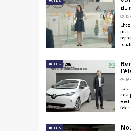
Vol
ACTUS
dur
15 
Chez 
mais 
repre
fonc
Ren
ACTUS
l’é
16
La sa
c’est
élect
l’éle
Nou
ACTUS