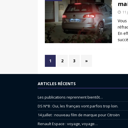
mai
11 
Vous 
réfra
En ef
succè
1
2
3
»
ARTICLES RÉCENTS
Les publications reprennent bientôt…
DS N°8 : Oui, les français vont parfois trop loin.
14 juillet : nouveau film de marque pour Citroën
Renault Espace : voyage, voyage…