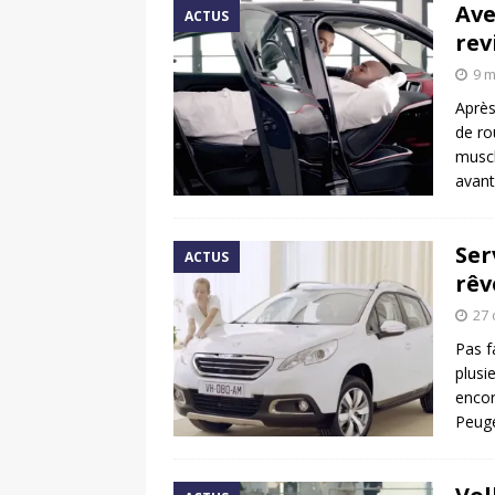
Ave
ACTUS
rev
9 m
Après
de ro
muscl
avant
Ser
ACTUS
rêv
27 
Pas f
plusi
encor
Peuge