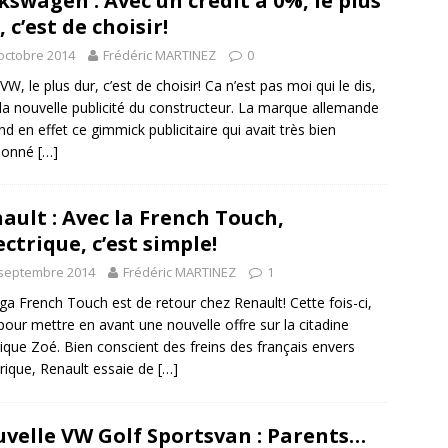
kswagen : Avec un crédit à 0%, le plus
, c’est de choisir!
octobre 2014
Frédéric MARTINEZ
0
VW, le plus dur, c’est de choisir! Ca n’est pas moi qui le dis,
la nouvelle publicité du constructeur. La marque allemande
nd en effet ce gimmick publicitaire qui avait très bien
tionné
[…]
ault : Avec la French Touch,
lectrique, c’est simple!
 septembre 2014
Frédéric MARTINEZ
1
ga French Touch est de retour chez Renault! Cette fois-ci,
 pour mettre en avant une nouvelle offre sur la citadine
rique Zoé. Bien conscient des freins des français envers
ctrique, Renault essaie de
[…]
velle VW Golf Sportsvan : Parents…