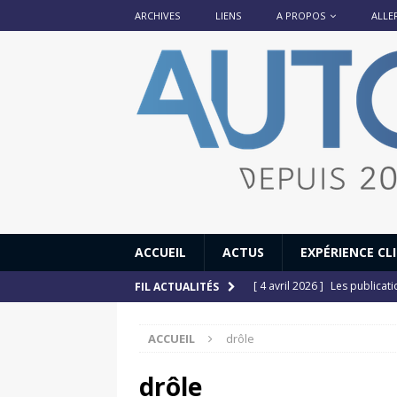
ARCHIVES
LIENS
A PROPOS
ALLE
ACCUEIL
ACTUS
EXPÉRIENCE CL
[ 4 avril 2026 ]
Les publicat
FIL ACTUALITÉS
[ 13 septembre 2025 ]
DS N°
ACCUEIL
drôle
[ 12 juillet 2025 ]
14 juillet
[ 6 juillet 2025 ]
Renault Esp
drôle