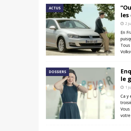
“Ou
ACTUS
les
2 j
En Fr
puisq
Tous 
Volks
Enq
DOSSIERS
le 
1 j
Ca y 
trois
Vous 
votr