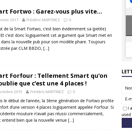
8 GTi : naissance d’une légende
ACTUS
rt Fortwo : Garez-vous plus vite…
 Honda dévoile un spot publicitaire… confiné!
ACTUS
évrier 2017
Frédéric MARTINEZ
0
ut de la Smart Fortwo, c’est bien évidemment sa (petite)
e. Et c’est donc logiquement cet argument que Smart met en
 dans la nouvelle pub pour son modèle phare. Toujours
estrée par CLM BBDO,
[…]
LET
rt Forfour : Tellement Smart qu’on
oublie que c’est une 4 places !
No
octobre 2015
Frédéric MARTINEZ
0
E-m
s le début de l’année, la 3ème génération de Fortwo profite
nfort d’une version 4 places logiquement appelée Forfour. Si
I 
écédente mouture n’avait pas réussi commercialement,
used 
 entend bien que la nouvelle venue
[…]