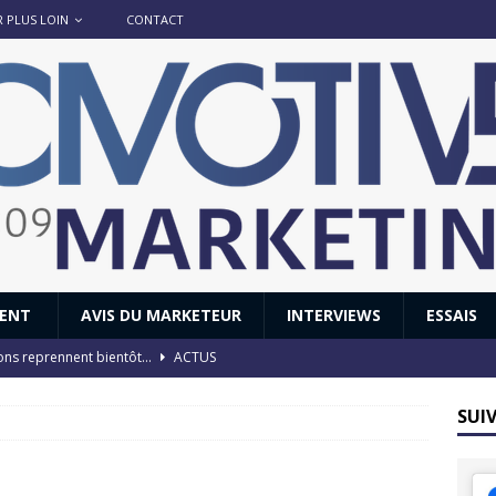
R PLUS LOIN
CONTACT
IENT
AVIS DU MARKETEUR
INTERVIEWS
ESSAIS
ions reprennent bientôt…
ACTUS
8 : Oui, les français vont parfois trop loin.
ACTUS
SUI
 : nouveau film de marque pour Citroën
AVIS DU MARKETEUR
ace : voyage, voyage…
ACTUS