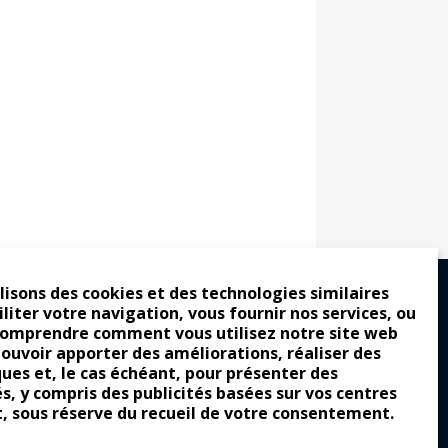
lisons des cookies et des technologies similaires
iliter votre navigation, vous fournir nos services, ou
comprendre comment vous utilisez notre site web
ro : pour les gens vrais
pouvoir apporter des améliorations, réaliser des
ques et, le cas échéant, pour présenter des
tion a commencé
és, y compris des publicités basées sur vos centres
e attraction de la légèreté
t, sous réserve du recueil de votre consentement.
llement envoûtante ?