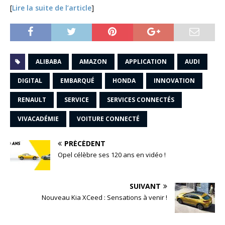
[
Lire la suite de l’article
]
ALIBABA
AMAZON
APPLICATION
AUDI
DIGITAL
EMBARQUÉ
HONDA
INNOVATION
RENAULT
SERVICE
SERVICES CONNECTÉS
VIVACADÉMIE
VOITURE CONNECTÉ
PRÉCÉDENT
Opel célèbre ses 120 ans en vidéo !
SUIVANT
Nouveau Kia XCeed : Sensations à venir !