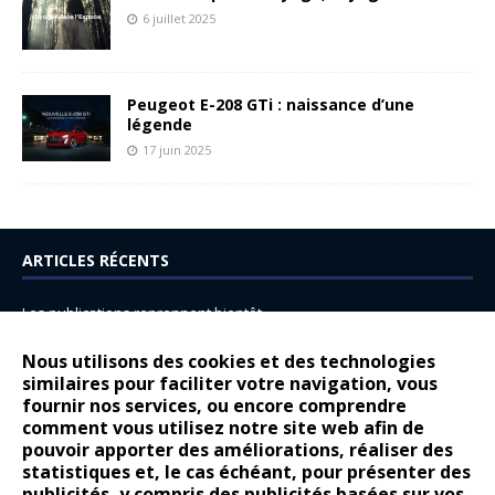
6 juillet 2025
Peugeot E-208 GTi : naissance d’une
légende
17 juin 2025
ARTICLES RÉCENTS
Les publications reprennent bientôt…
DS N°8 : Oui, les français vont parfois trop loin.
Nous utilisons des cookies et des technologies
similaires pour faciliter votre navigation, vous
14 juillet : nouveau film de marque pour Citroën
fournir nos services, ou encore comprendre
Renault Espace : voyage, voyage…
comment vous utilisez notre site web afin de
pouvoir apporter des améliorations, réaliser des
Peugeot E-208 GTi : naissance d’une légende
statistiques et, le cas échéant, pour présenter des
publicités, y compris des publicités basées sur vos