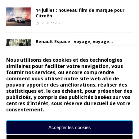
14 juillet : nouveau film de marque pour
Citroën
12 juillet 2025
Renault Espace : voyage, voyage…
6 juillet 2025
Nous utilisons des cookies et des technologies
similaires pour faciliter votre navigation, vous
fournir nos services, ou encore comprendre
Peugeot E-208 GTi : naissance d’une
comment vous utilisez notre site web afin de
légende
pouvoir apporter des améliorations, réaliser des
17 juin 2025
statistiques et, le cas échéant, pour présenter des
publicités, y compris des publicités basées sur vos
centres d’intérêt, sous réserve du recueil de votre
consentement.
ARTICLES RÉCENTS
Accepter les cookies
Les publications reprennent bientôt…