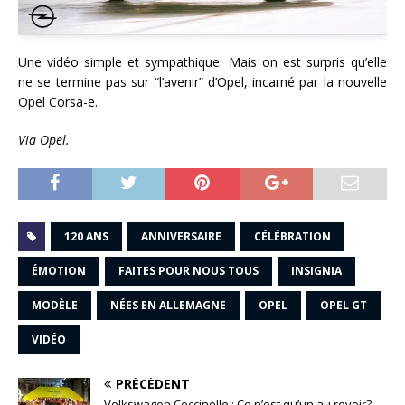
Une vidéo simple et sympathique. Mais on est surpris qu’elle
ne se termine pas sur “l’avenir” d’Opel, incarné par la nouvelle
Opel Corsa-e.
Via Opel.
120 ANS
ANNIVERSAIRE
CÉLÉBRATION
ÉMOTION
FAITES POUR NOUS TOUS
INSIGNIA
MODÈLE
NÉES EN ALLEMAGNE
OPEL
OPEL GT
VIDÉO
PRÉCÉDENT
Volkswagen Coccinelle : Ce n’est qu’un au revoir?