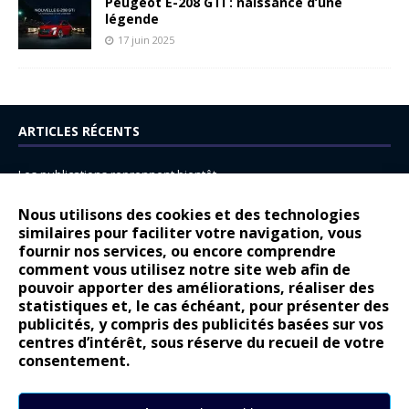
Peugeot E-208 GTi : naissance d’une
légende
17 juin 2025
ARTICLES RÉCENTS
Les publications reprennent bientôt…
DS N°8 : Oui, les français vont parfois trop loin.
Nous utilisons des cookies et des technologies
14 juillet : nouveau film de marque pour Citroën
similaires pour faciliter votre navigation, vous
fournir nos services, ou encore comprendre
Renault Espace : voyage, voyage…
comment vous utilisez notre site web afin de
pouvoir apporter des améliorations, réaliser des
Peugeot E-208 GTi : naissance d’une légende
statistiques et, le cas échéant, pour présenter des
publicités, y compris des publicités basées sur vos
COMMENTAIRES RÉCENTS
centres d’intérêt, sous réserve du recueil de votre
consentement.
Bernard Dardart
dans
Dacia Sandero : pour les gens vrais
Gilly
dans
Citroën ë-C3 : la révolution a commencé