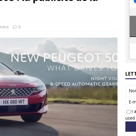
8 GTi : naissance d’une légende
ACTUS
 Honda dévoile un spot publicitaire… confiné!
ACTUS
Actus
0
LET
No
E-m
I 
used 