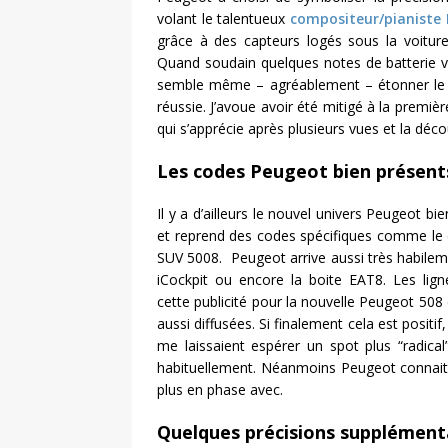
volant le talentueux
compositeur/pianiste 
grâce à des capteurs logés sous la voiture
Quand soudain quelques notes de batterie vi
semble même – agréablement – étonner le pian
réussie. J’avoue avoir été mitigé à la premièr
qui s’apprécie après plusieurs vues et la déc
Les codes Peugeot bien présent
Il y a d’ailleurs le nouvel univers Peugeot b
et reprend des codes spécifiques comme le 
SUV 5008. Peugeot arrive aussi très habil
iCockpit ou encore la boite EAT8. Les li
cette publicité pour la nouvelle Peugeot 508
aussi diffusées. Si finalement cela est positif
me laissaient espérer un spot plus “radica
habituellement. Néanmoins Peugeot connait 
plus en phase avec.
Quelques précisions supplément