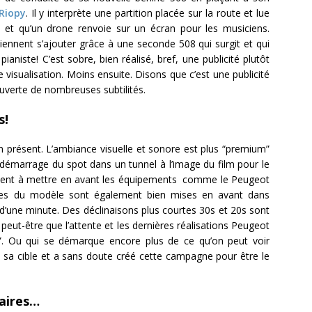
Riopy
. Il y interprète une partition placée sur la route et lue
 et qu’un drone renvoie sur un écran pour les musiciens.
ennent s’ajouter grâce à une seconde 508 qui surgit et qui
iste! C’est sobre, bien réalisé, bref, une publicité plutôt
e visualisation. Moins ensuite. Disons que c’est une publicité
ouverte de nombreuses subtilités.
s!
ien présent. L’ambiance visuelle et sonore est plus “premium”
démarrage du spot dans un tunnel à l’image du film pour le
ement à mettre en avant les équipements comme le Peugeot
gnes du modèle sont également bien mises en avant dans
 d’une minute. Des déclinaisons plus courtes 30s et 20s sont
, peut-être que l’attente et les dernières réalisations Peugeot
l”. Ou qui se démarque encore plus de ce qu’on peut voir
sa cible et a sans doute créé cette campagne pour être le
aires…