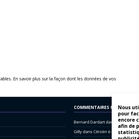
rables.
En savoir plus sur la façon dont les données de vos
Nous uti
COMMENTAIRES RÉCENTS
pour fac
encore 
Bernard Dardart
dans
Dacia Sande
afin de 
Gilly
dans
Citroën ë-C3 : la révolu
statisti
publicit