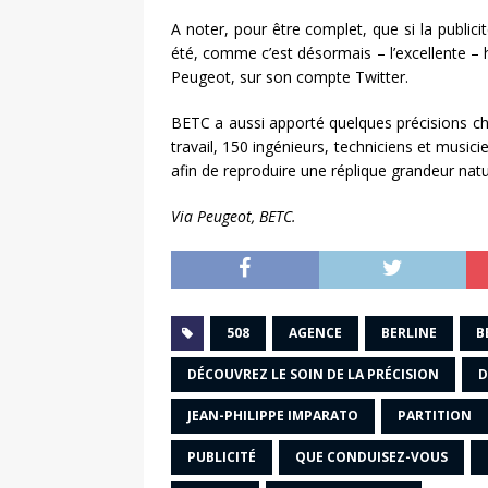
A noter, pour être complet, que si la public
été, comme c’est désormais – l’excellente – 
Peugeot, sur son compte Twitter.
BETC a aussi apporté quelques précisions chif
travail, 150 ingénieurs, techniciens et music
afin de reproduire une réplique grandeur natu
Via Peugeot, BETC.
508
AGENCE
BERLINE
B
DÉCOUVREZ LE SOIN DE LA PRÉCISION
D
JEAN-PHILIPPE IMPARATO
PARTITION
PUBLICITÉ
QUE CONDUISEZ-VOUS