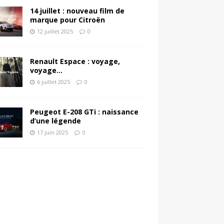
14 juillet : nouveau film de
marque pour Citroën
12 juillet 2025
0
Renault Espace : voyage,
voyage…
6 juillet 2025
0
Peugeot E-208 GTi : naissance
d’une légende
17 juin 2025
0