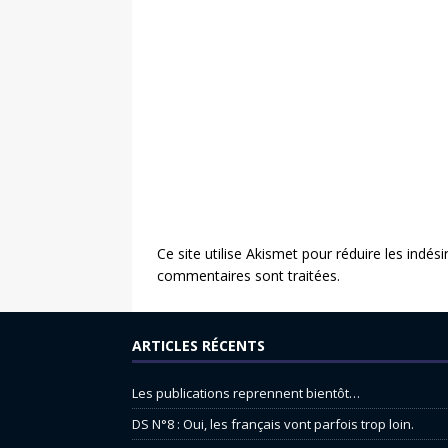
Ce site utilise Akismet pour réduire les indési
commentaires sont traitées
.
ARTICLES RÉCENTS
Les publications reprennent bientôt…
DS N°8 : Oui, les français vont parfois trop loin.