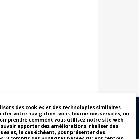
lisons des cookies et des technologies similaires
iliter votre navigation, vous fournir nos services, ou
comprendre comment vous utilisez notre site web
ro : pour les gens vrais
pouvoir apporter des améliorations, réaliser des
tion a commencé
ques et, le cas échéant, pour présenter des
és, y compris des publicités basées sur vos centres