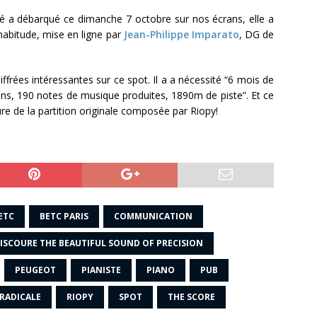
ité a débarqué ce dimanche 7 octobre sur nos écrans, elle a
habitude, mise en ligne par
Jean-Philippe Imparato
, DG de
frées intéressantes sur ce spot. Il a a nécessité “6 mois de
iens, 190 notes de musique produites, 1890m de piste”. Et ce
re de la partition originale composée par Riopy!
ETC
BETC PARIS
COMMUNICATION
ISCOURE THE BEAUTIFUL SOUND OF PRECISION
PEUGEOT
PIANISTE
PIANO
PUB
RADICALE
RIOPY
SPOT
THE SCORE