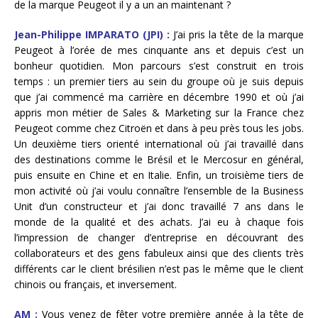
de la marque Peugeot il y a un an maintenant ?
Jean-Philippe IMPARATO (JPI) :
J’ai pris la tête de la marque
Peugeot à l’orée de mes cinquante ans et depuis c’est un
bonheur quotidien. Mon parcours s’est construit en trois
temps : un premier tiers au sein du groupe où je suis depuis
que j’ai commencé ma carrière en décembre 1990 et où j’ai
appris mon métier de Sales & Marketing sur la France chez
Peugeot comme chez Citroën et dans à peu près tous les jobs.
Un deuxième tiers orienté international où j’ai travaillé dans
des destinations comme le Brésil et le Mercosur en général,
puis ensuite en Chine et en Italie. Enfin, un troisième tiers de
mon activité où j’ai voulu connaître l’ensemble de la Business
Unit d’un constructeur et j’ai donc travaillé 7 ans dans le
monde de la qualité et des achats. J’ai eu à chaque fois
l’impression de changer d’entreprise en découvrant des
collaborateurs et des gens fabuleux ainsi que des clients très
différents car le client brésilien n’est pas le même que le client
chinois ou français, et inversement.
AM :
Vous venez de fêter votre première année à la tête de