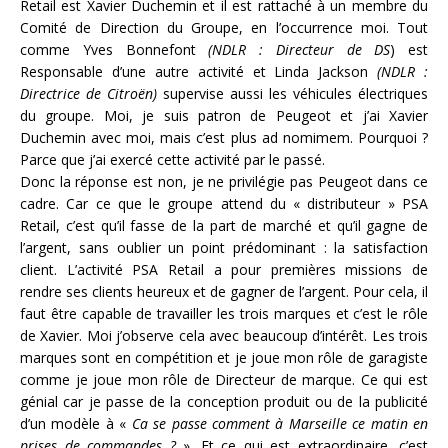
Retail est Xavier Duchemin et il est rattaché à un membre du
Comité de Direction du Groupe, en l’occurrence moi. Tout
comme Yves Bonnefont
(NDLR : Directeur de DS
) est
Responsable d’une autre activité et Linda Jackson
(NDLR :
Directrice de Citroën)
supervise aussi les véhicules électriques
du groupe. Moi, je suis patron de Peugeot et j’ai Xavier
Duchemin avec moi, mais c’est plus ad nomimem. Pourquoi ?
Parce que j’ai exercé cette activité par le passé.
Donc la réponse est non, je ne privilégie pas Peugeot dans ce
cadre. Car ce que le groupe attend du « distributeur » PSA
Retail, c’est qu’il fasse de la part de marché et qu’il gagne de
l’argent, sans oublier un point prédominant : la satisfaction
client. L’activité PSA Retail a pour premières missions de
rendre ses clients heureux et de gagner de l’argent. Pour cela, il
faut être capable de travailler les trois marques et c’est le rôle
de Xavier. Moi j’observe cela avec beaucoup d’intérêt. Les trois
marques sont en compétition et je joue mon rôle de garagiste
comme je joue mon rôle de Directeur de marque. Ce qui est
génial car je passe de la conception produit ou de la publicité
d’un modèle à «
Ca se passe comment à Marseille ce matin en
prises de commandes ?
». Et ce qui est extraordinaire, c’est