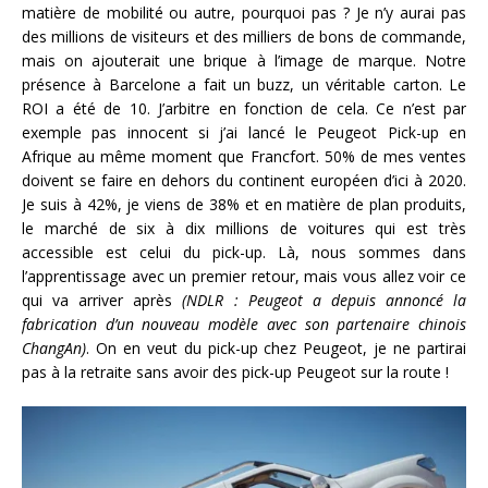
matière de mobilité ou autre, pourquoi pas ? Je n’y aurai pas
des millions de visiteurs et des milliers de bons de commande,
mais on ajouterait une brique à l’image de marque. Notre
présence à Barcelone a fait un buzz, un véritable carton. Le
ROI a été de 10. J’arbitre en fonction de cela. Ce n’est par
exemple pas innocent si j’ai lancé le Peugeot Pick-up en
Afrique au même moment que Francfort. 50% de mes ventes
doivent se faire en dehors du continent européen d’ici à 2020.
Je suis à 42%, je viens de 38% et en matière de plan produits,
le marché de six à dix millions de voitures qui est très
accessible est celui du pick-up. Là, nous sommes dans
l’apprentissage avec un premier retour, mais vous allez voir ce
qui va arriver après
(NDLR : Peugeot a depuis annoncé la
fabrication d’un nouveau modèle avec son partenaire chinois
ChangAn)
. On en veut du pick-up chez Peugeot, je ne partirai
pas à la retraite sans avoir des pick-up Peugeot sur la route !