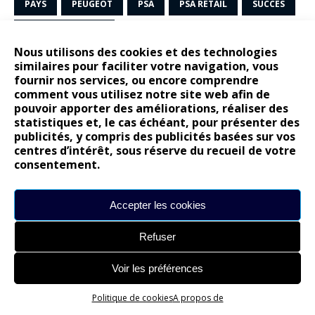
PAYS
PEUGEOT
PSA
PSA RETAIL
SUCCÈS
XAVIER DUCHEMIN
Nous utilisons des cookies et des technologies
PRÉCÉDENT
similaires pour faciliter votre navigation, vous
fournir nos services, ou encore comprendre
… Audi A5 Sportback 2.0 TFSi quattro S-Tronic !
comment vous utilisez notre site web afin de
pouvoir apporter des améliorations, réaliser des
statistiques et, le cas échéant, pour présenter des
SUIVANT
publicités, y compris des publicités basées sur vos
Citroën C3 Aircross : Une publicité “inspired by you”
centres d’intérêt, sous réserve du recueil de votre
100% innovante!
consentement.
SOYEZ LE PREMIER À COMMENTER
Accepter les cookies
Laisser un commentaire
Refuser
Voir les préférences
Politique de cookies
A propos de