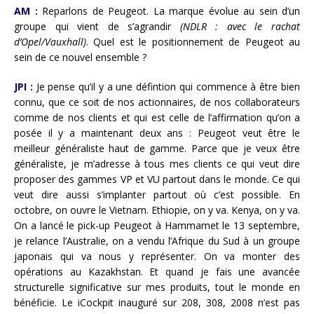
AM :
Reparlons de Peugeot. La marque évolue au sein d’un
groupe qui vient de s’agrandir
(NDLR : avec le rachat
d’Opel/Vauxhall)
. Quel est le positionnement de Peugeot au
sein de ce nouvel ensemble ?
JPI :
Je pense qu’il y a une défintion qui commence à être bien
connu, que ce soit de nos actionnaires, de nos collaborateurs
comme de nos clients et qui est celle de l’affirmation qu’on a
posée il y a maintenant deux ans : Peugeot veut être le
meilleur généraliste haut de gamme. Parce que je veux être
généraliste, je m’adresse à tous mes clients ce qui veut dire
proposer des gammes VP et VU partout dans le monde. Ce qui
veut dire aussi s’implanter partout où c’est possible. En
octobre, on ouvre le Vietnam. Ethiopie, on y va. Kenya, on y va.
On a lancé le pick-up Peugeot à Hammamet le 13 septembre,
je relance l’Australie, on a vendu l’Afrique du Sud à un groupe
japonais qui va nous y représenter. On va monter des
opérations au Kazakhstan. Et quand je fais une avancée
structurelle significative sur mes produits, tout le monde en
bénéficie. Le iCockpit inauguré sur 208, 308, 2008 n’est pas