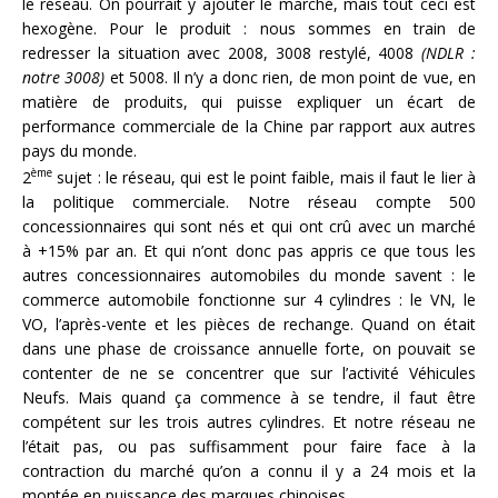
le réseau. On pourrait y ajouter le marché, mais tout ceci est
hexogène. Pour le produit : nous sommes en train de
redresser la situation avec 2008, 3008 restylé, 4008
(NDLR :
notre 3008)
et 5008. Il n’y a donc rien, de mon point de vue, en
matière de produits, qui puisse expliquer un écart de
performance commerciale de la Chine par rapport aux autres
pays du monde.
ème
2
sujet : le réseau, qui est le point faible, mais il faut le lier à
la politique commerciale. Notre réseau compte 500
concessionnaires qui sont nés et qui ont crû avec un marché
à +15% par an. Et qui n’ont donc pas appris ce que tous les
autres concessionnaires automobiles du monde savent : le
commerce automobile fonctionne sur 4 cylindres : le VN, le
VO, l’après-vente et les pièces de rechange. Quand on était
dans une phase de croissance annuelle forte, on pouvait se
contenter de ne se concentrer que sur l’activité Véhicules
Neufs. Mais quand ça commence à se tendre, il faut être
compétent sur les trois autres cylindres. Et notre réseau ne
l’était pas, ou pas suffisamment pour faire face à la
contraction du marché qu’on a connu il y a 24 mois et la
montée en puissance des marques chinoises.