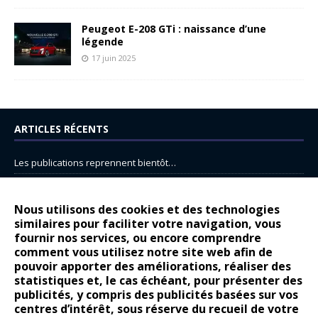
Peugeot E-208 GTi : naissance d’une
légende
17 juin 2025
ARTICLES RÉCENTS
Les publications reprennent bientôt…
DS N°8 : Oui, les français vont parfois trop loin.
14 juillet : nouveau film de marque pour Citroën
Nous utilisons des cookies et des technologies
similaires pour faciliter votre navigation, vous
Renault Espace : voyage, voyage…
fournir nos services, ou encore comprendre
Peugeot E-208 GTi : naissance d’une légende
comment vous utilisez notre site web afin de
pouvoir apporter des améliorations, réaliser des
statistiques et, le cas échéant, pour présenter des
COMMENTAIRES RÉCENTS
publicités, y compris des publicités basées sur vos
centres d’intérêt, sous réserve du recueil de votre
Bernard Dardart
dans
Dacia Sandero : pour les gens vrais