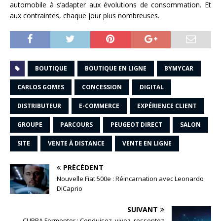
automobile à s’adapter aux évolutions de consommation. Et
aux contraintes, chaque jour plus nombreuses.
BOUTIQUE
BOUTIQUE EN LIGNE
BYMYCAR
CARLOS GOMES
CONCESSION
DIGITAL
DISTRIBUTEUR
E-COMMERCE
EXPÉRIENCE CLIENT
GROUPE
PARCOURS
PEUGEOT DIRECT
SALON
SITE
VENTE À DISTANCE
VENTE EN LIGNE
PRÉCÉDENT
Nouvelle Fiat 500e : Réincarnation avec Leonardo
DiCaprio
SUIVANT
CUPRA Formentor : Conduisez, vivez, ressentez