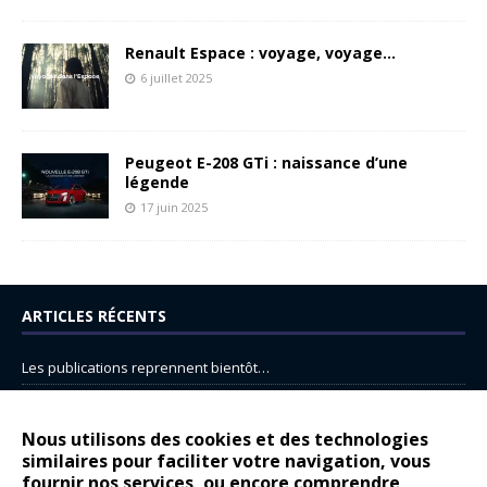
Renault Espace : voyage, voyage…
6 juillet 2025
Peugeot E-208 GTi : naissance d’une
légende
17 juin 2025
ARTICLES RÉCENTS
Les publications reprennent bientôt…
DS N°8 : Oui, les français vont parfois trop loin.
14 juillet : nouveau film de marque pour Citroën
Nous utilisons des cookies et des technologies
similaires pour faciliter votre navigation, vous
Renault Espace : voyage, voyage…
fournir nos services, ou encore comprendre