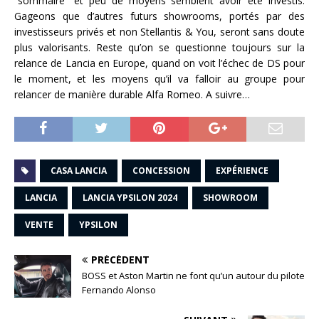
“sommaire” et peu de moyens semblent avoir été investis.
Gageons que d’autres futurs showrooms, portés par des
investisseurs privés et non Stellantis & You, seront sans doute
plus valorisants. Reste qu’on se questionne toujours sur la
relance de Lancia en Europe, quand on voit l’échec de DS pour
le moment, et les moyens qu’il va falloir au groupe pour
relancer de manière durable Alfa Romeo. A suivre…
CASA LANCIA
CONCESSION
EXPÉRIENCE
LANCIA
LANCIA YPSILON 2024
SHOWROOM
VENTE
YPSILON
PRÉCÉDENT
BOSS et Aston Martin ne font qu’un autour du pilote
Fernando Alonso