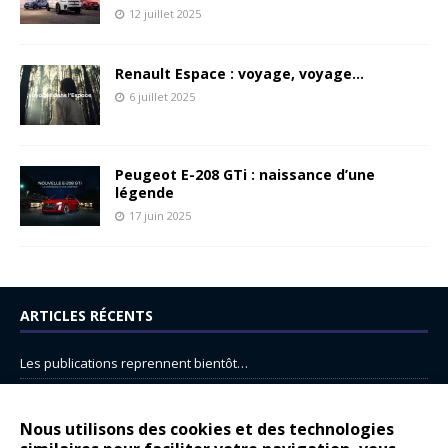
12 juillet 2025
Renault Espace : voyage, voyage…
6 juillet 2025
Peugeot E-208 GTi : naissance d’une
légende
17 juin 2025
ARTICLES RÉCENTS
Les publications reprennent bientôt…
DS N°8 : Oui, les français vont parfois trop loin.
14 juillet : nouveau film de marque pour Citroën
Nous utilisons des cookies et des technologies