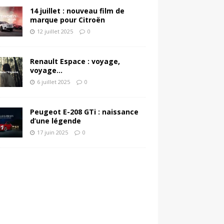
14 juillet : nouveau film de
marque pour Citroën
12 juillet 2025
0
Renault Espace : voyage,
voyage…
6 juillet 2025
0
Peugeot E-208 GTi : naissance
d’une légende
17 juin 2025
0