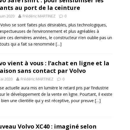
vo SafeTshirt : pour sensibiliser les
ants au port de la ceinture
juin 2020
Frédéric MARTINEZ
0
s Volvo se sont faites plus désirables, plus technologiques,
respectueuses de l’environnement et plus agréables à
ire ces dernières années, le constructeur n’en oublie pas un
touts qui a fait sa renommée
[…]
vo vient à vous : l’achat en ligne et la
raison sans contact par Volvo
ai 2020
Frédéric MARTINEZ
0
ise actuelle aura mis en lumière le retard pris par l’industrie
sur le développement de la vente en ligne. Pourtant, il existe
t bien une clientèle qui y est réceptive, pour preuve
[…]
veau Volvo XC40 : imaginé selon