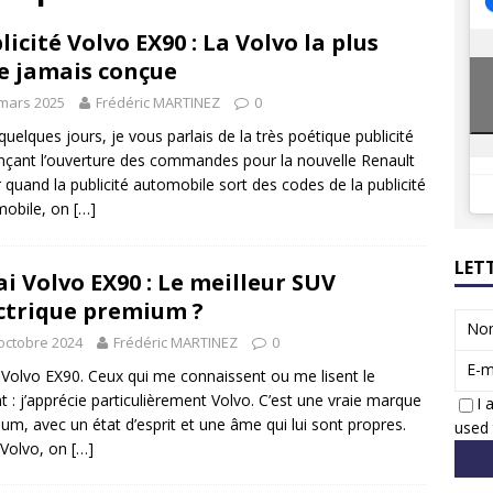
8 GTi : naissance d’une légende
ACTUS
licité Volvo EX90 : La Volvo la plus
 Honda dévoile un spot publicitaire… confiné!
ACTUS
e jamais conçue
mars 2025
Frédéric MARTINEZ
0
a quelques jours, je vous parlais de la très poétique publicité
çant l’ouverture des commandes pour la nouvelle Renault
r quand la publicité automobile sort des codes de la publicité
mobile, on
[…]
LET
ai Volvo EX90 : Le meilleur SUV
ctrique premium ?
No
octobre 2024
Frédéric MARTINEZ
0
E-m
 Volvo EX90. Ceux qui me connaissent ou me lisent le
t : j’apprécie particulièrement Volvo. C’est une vraie marque
I 
um, avec un état d’esprit et une âme qui lui sont propres.
used 
 Volvo, on
[…]