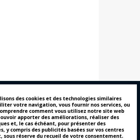
lisons des cookies et des technologies similaires
iliter votre navigation, vous fournir nos services, ou
ro : pour les gens vrais
comprendre comment vous utilisez notre site web
tion a commencé
pouvoir apporter des améliorations, réaliser des
ques et, le cas échéant, pour présenter des
e attraction de la légèreté
és, y compris des publicités basées sur vos centres
t, sous réserve du recueil de votre consentement.
llement envoûtante ?