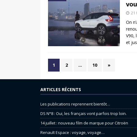
vo
21 
On n’
renou
V90, 
et ju
1
2
…
10
»
ARTICLES RÉCENTS
Les publications reprennent bientôt…
DS N°8 : Oui, les français vont parfois trop loin.
14 juillet : nouveau film de marque pour Citroën
Renault Espace : voyage, voyage…