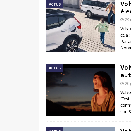
Vol
ACTUS
éle
29 
Volvo
cela 
Par a
Nota
Vol
ACTUS
aut
20 
Volvo
C’est
confi
son S