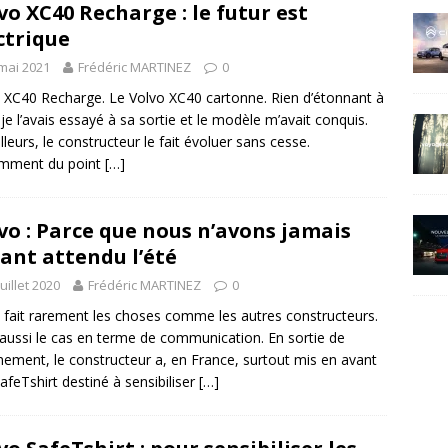
vo XC40 Recharge : le futur est
ctrique
mai 2021
Frédéric MARTINEZ
0
 XC40 Recharge. Le Volvo XC40 cartonne. Rien d’étonnant à
: je l’avais essayé à sa sortie et le modèle m’avait conquis.
illeurs, le constructeur le fait évoluer sans cesse.
mment du point
[…]
vo : Parce que nous n’avons jamais
ant attendu l’été
juillet 2020
Frédéric MARTINEZ
0
 fait rarement les choses comme les autres constructeurs.
 aussi le cas en terme de communication. En sortie de
nement, le constructeur a, en France, surtout mis en avant
afeTshirt destiné à sensibiliser
[…]