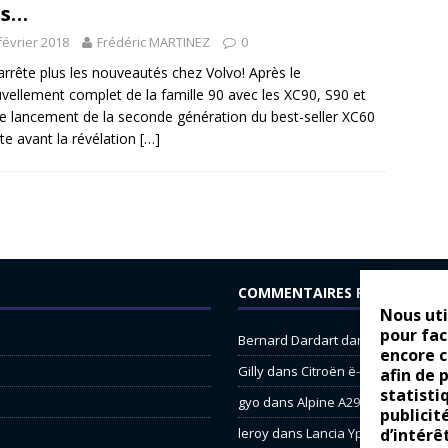
us…
février 2018
Frédéric MARTINEZ
0
arrête plus les nouveautés chez Volvo! Après le
vellement complet de la famille 90 avec les XC90, S90 et
le lancement de la seconde génération du best-seller XC60
ste avant la révélation
[…]
COMMENTAIRES RÉCENTS
Nous uti
pour fac
Bernard Dardart
dans
Dacia Sande
encore 
Gilly
dans
Citroën ë-C3 : la révolu
afin de 
statisti
gyo
dans
Alpine A290 : L’irrésistibl
publicit
d’intérê
leroy
dans
Lancia Ypsilon : nature