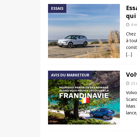
Ess
ESSAIS
qui
4 m
Chez 
à tou
const
[…]
Vol
AVIS DU MARKETEUR
23 
Volvo
Scand
Mais 
lance