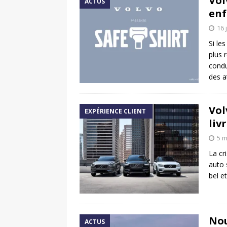
Vol
ACTUS
enf
16 
Si le
plus 
condu
des a
Vol
EXPÉRIENCE CLIENT
liv
5 m
La cr
auto 
bel e
Nou
ACTUS